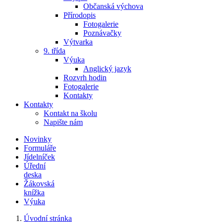
Občanská výchova
Přírodopis
Fotogalerie
Poznávačky
Výtvarka
9. třída
Výuka
Anglický jazyk
Rozvrh hodin
Fotogalerie
Kontakty
Kontakty
Kontakt na školu
Napište nám
Novinky
Formuláře
Jídelníček
Úřední
deska
Žákovská
knížka
Výuka
Úvodní stránka