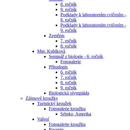
8. ročník
9. ročník
Podklady k laboratorním cvičením -
8. ročník
Podklady k laboratorním cvičením -
9. ročník
Zeměpis
7. ročník
8. ročník
Mgr. Kubíková
Seminář z biologie - 6. ročník
Fotogalerie
Přírodopis
6. ročník
7. ročník
8. ročník
9. ročník
Biologická olympiáda
Zájmové kroužky
Turistický kroužek
Fotogalerie kroužku
Srbsko, Amerika
Vaření
Fotogalerie kroužku
Recepty