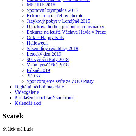
MS IIHF 2015
Sportovní olympiáda 2015
Rekonstrukce učebny chemie
Jazykový pobyt v Londýně 2015
Ukázková hodina pro budoucí prvňáčky
Exkurze na letiště Václava Havla v Praze
Cirkus Happy Kids
Halloween
Sázení lípy republiky 2018
Letecký den 2019
90. výročí školy 2018
Vítání prvňáčků 2018
Různé 2019
3D tisk
Sponzorujeme zvíře ze ZOO Plasy
Digitální učební materiály
Videogalerie
Prohlášení o ochraně soukromí
Kalendář akcí
Svátek
Svátek má
Lada