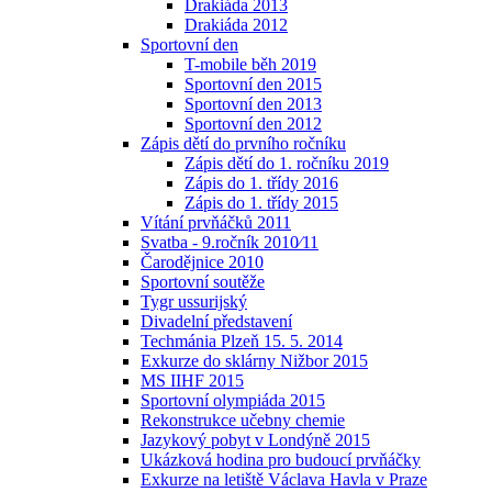
Drakiáda 2013
Drakiáda 2012
Sportovní den
T-mobile běh 2019
Sportovní den 2015
Sportovní den 2013
Sportovní den 2012
Zápis dětí do prvního ročníku
Zápis dětí do 1. ročníku 2019
Zápis do 1. třídy 2016
Zápis do 1. třídy 2015
Vítání prvňáčků 2011
Svatba - 9.ročník 2010⁄11
Čarodějnice 2010
Sportovní soutěže
Tygr ussurijský
Divadelní představení
Techmánia Plzeň 15. 5. 2014
Exkurze do sklárny Nižbor 2015
MS IIHF 2015
Sportovní olympiáda 2015
Rekonstrukce učebny chemie
Jazykový pobyt v Londýně 2015
Ukázková hodina pro budoucí prvňáčky
Exkurze na letiště Václava Havla v Praze