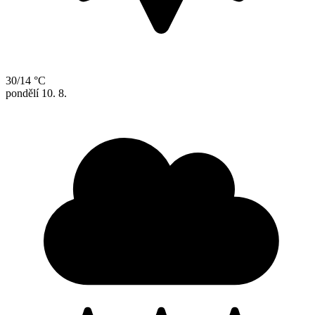
30/14 °C
pondělí
10. 8.