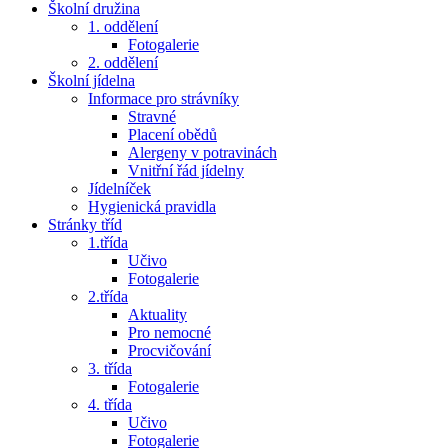
Školní družina
1. oddělení
Fotogalerie
2. oddělení
Školní jídelna
Informace pro strávníky
Stravné
Placení obědů
Alergeny v potravinách
Vnitřní řád jídelny
Jídelníček
Hygienická pravidla
Stránky tříd
1.třída
Učivo
Fotogalerie
2.třída
Aktuality
Pro nemocné
Procvičování
3. třída
Fotogalerie
4. třída
Učivo
Fotogalerie