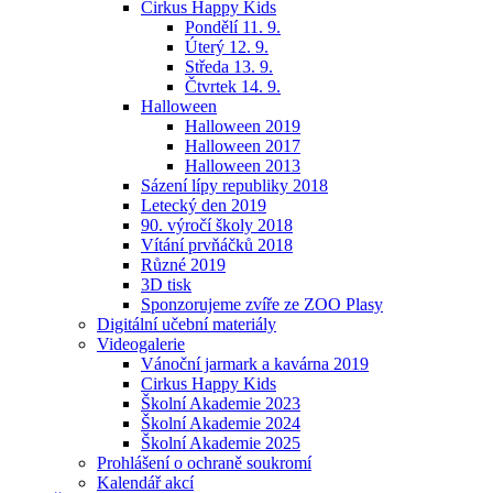
Cirkus Happy Kids
Pondělí 11. 9.
Úterý 12. 9.
Středa 13. 9.
Čtvrtek 14. 9.
Halloween
Halloween 2019
Halloween 2017
Halloween 2013
Sázení lípy republiky 2018
Letecký den 2019
90. výročí školy 2018
Vítání prvňáčků 2018
Různé 2019
3D tisk
Sponzorujeme zvíře ze ZOO Plasy
Digitální učební materiály
Videogalerie
Vánoční jarmark a kavárna 2019
Cirkus Happy Kids
Školní Akademie 2023
Školní Akademie 2024
Školní Akademie 2025
Prohlášení o ochraně soukromí
Kalendář akcí