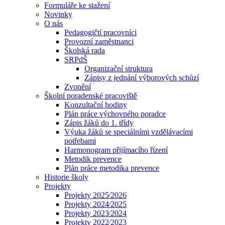
Formuláře ke stažení
Novinky
O nás
Pedagogičtí pracovníci
Provozní zaměstnanci
Školská rada
SRPdŠ
Organizační struktura
Zápisy z jednání výborových schůzí
Zvonění
Školní poradenské pracoviště
Konzultační hodiny
Plán práce výchovného poradce
Zápis žáků do 1. třídy
Výuka žáků se speciálními vzdělávacími
potřebami
Harmonogram přijímacího řízení
Metodik prevence
Plán práce metodika prevence
Historie školy
Projekty
Projekty 2025⁄2026
Projekty 2024⁄2025
Projekty 2023⁄2024
Projekty 2022⁄2023