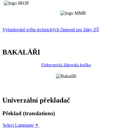
Vybudování světa technických činností p
r
o žáky ZŠ
BAKALÁŘI
Elektronická žákovská knížka
Univerzální překladač
Překlad (translations)
Select Language
▼