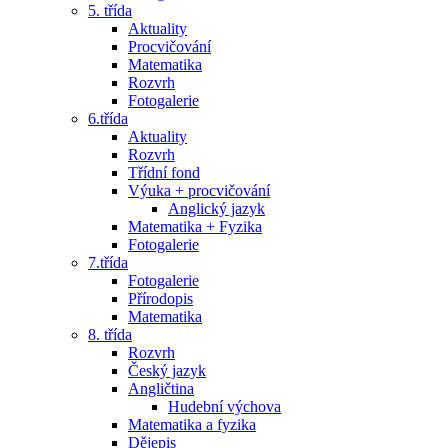
5. třída
Aktuality
Procvičování
Matematika
Rozvrh
Fotogalerie
6.třída
Aktuality
Rozvrh
Třídní fond
Výuka + procvičování
Anglický jazyk
Matematika + Fyzika
Fotogalerie
7.třída
Fotogalerie
Přírodopis
Matematika
8. třída
Rozvrh
Český jazyk
Angličtina
Hudební výchova
Matematika a fyzika
Dějepis