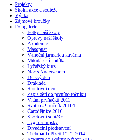
Projekty
Školní akce a soutěže
Výuka
Zájmové kroužky
Fotogalerie
Fotky naší školy
Opravy naší školy
Akademie
Masopust
Vánoční jarmark a kavárna
Mikulášská nadílka
Lyžařský kurz
Noc s Andersenem
Dětský den
Drakiáda
Sportovní den
Zápis dětí do prvního ročníku
Vítání prvňáčků 2011
Svatba - 9.ročník 2010⁄11
Čarodějnice 2010
Sportovní soutěže
Tygr ussurijský
Divadelní představení
Techmánia Plzeň 15. 5. 2014
Exkurze do sklárny Nižbor 2015