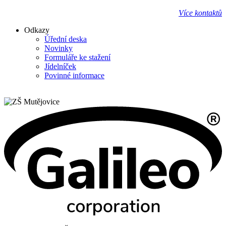
Více kontaktů
Odkazy
Úřední deska
Novinky
Formuláře ke stažení
Jídelníček
Povinné informace