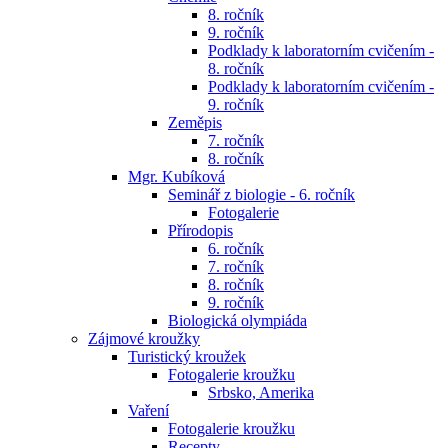
8. ročník
9. ročník
Podklady k laboratorním cvičením -
8. ročník
Podklady k laboratorním cvičením -
9. ročník
Zeměpis
7. ročník
8. ročník
Mgr. Kubíková
Seminář z biologie - 6. ročník
Fotogalerie
Přírodopis
6. ročník
7. ročník
8. ročník
9. ročník
Biologická olympiáda
Zájmové kroužky
Turistický kroužek
Fotogalerie kroužku
Srbsko, Amerika
Vaření
Fotogalerie kroužku
Recepty