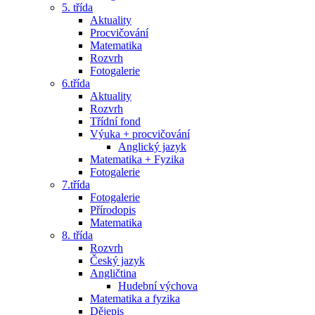
5. třída
Aktuality
Procvičování
Matematika
Rozvrh
Fotogalerie
6.třída
Aktuality
Rozvrh
Třídní fond
Výuka + procvičování
Anglický jazyk
Matematika + Fyzika
Fotogalerie
7.třída
Fotogalerie
Přírodopis
Matematika
8. třída
Rozvrh
Český jazyk
Angličtina
Hudební výchova
Matematika a fyzika
Dějepis