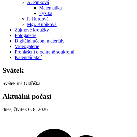
A. Pinková
Matematika
Fyzika
P. Hurdová
Mgr. Kubíková
Zájmové kroužky
Fotogalerie
Digitální učební materiály
Videogalerie
Prohlášení o ochraně soukromí
Kalendář akcí
Svátek
Svátek má
Oldřiška
Aktuální počasí
dnes, čtvrtek 6. 8. 2026