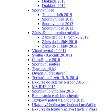
Drakiáda 2013
Drakiáda 2012
Sportovní den
T-mobile běh 2019
Sportovní den 2015
Sportovní den 2013
Sportovní den 2012
Zápis dětí do prvního ročníku
Zápis dětí do 1. ročníku 2019
Zápis do 1. třídy 2016
Zápis do 1. třídy 2015
Vítání prvňáčků 2011
Svatba - 9.ročník 2010⁄11
Čarodějnice 2010
Sportovní soutěže
Tygr ussurijský
Divadelní představení
Techmánia Plzeň 15. 5. 2014
Exkurze do sklárny Nižbor 2015
MS IIHF 2015
Sportovní olympiáda 2015
Rekonstrukce učebny chemie
Jazykový pobyt v Londýně 2015
Ukázková hodina pro budoucí prvňáčky
Exkurze na letiště Václava Havla v Praze