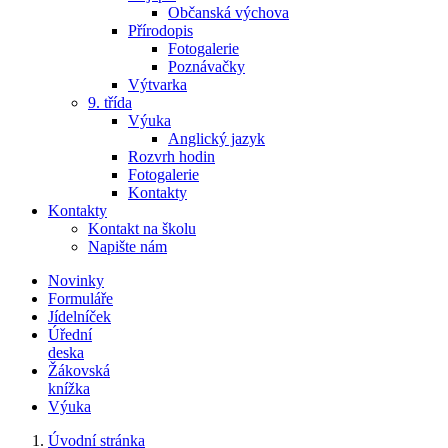
Občanská výchova
Přírodopis
Fotogalerie
Poznávačky
Výtvarka
9. třída
Výuka
Anglický jazyk
Rozvrh hodin
Fotogalerie
Kontakty
Kontakty
Kontakt na školu
Napište nám
Novinky
Formuláře
Jídelníček
Úřední
deska
Žákovská
knížka
Výuka
Úvodní stránka