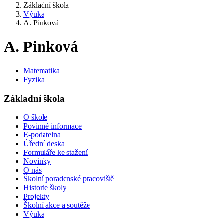
Základní škola
Výuka
A. Pinková
A. Pinková
Matematika
Fyzika
Základní škola
O škole
Povinné informace
E-podatelna
Úřední deska
Formuláře ke stažení
Novinky
O nás
Školní poradenské pracoviště
Historie školy
Projekty
Školní akce a soutěže
Výuka