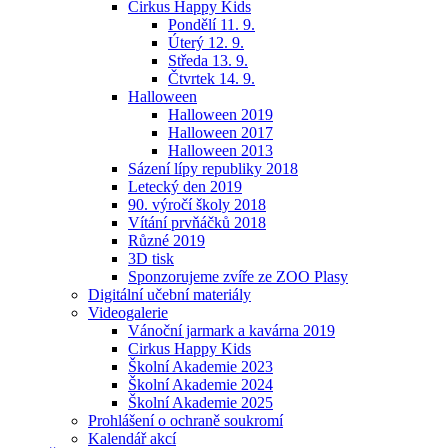
Cirkus Happy Kids
Pondělí 11. 9.
Úterý 12. 9.
Středa 13. 9.
Čtvrtek 14. 9.
Halloween
Halloween 2019
Halloween 2017
Halloween 2013
Sázení lípy republiky 2018
Letecký den 2019
90. výročí školy 2018
Vítání prvňáčků 2018
Různé 2019
3D tisk
Sponzorujeme zvíře ze ZOO Plasy
Digitální učební materiály
Videogalerie
Vánoční jarmark a kavárna 2019
Cirkus Happy Kids
Školní Akademie 2023
Školní Akademie 2024
Školní Akademie 2025
Prohlášení o ochraně soukromí
Kalendář akcí