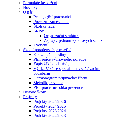
Formuláře ke stažení
Novinky
O nás
Pedagogičtí pracovníci
Provozní zaměstnanci
Školská rada
SRPdŠ
Organizační struktura
Zápisy z jednání výborových schůzí
Zvonění
Školní poradenské pracoviště
Konzultační hodiny
Plán práce výchovného poradce
Zápis žáků do 1. třídy
Výuka žáků se speciálními vzdělávacími
potřebami
Harmonogram přijímacího řízení
Metodik prevence
Plán práce metodika prevence
Historie školy
Projekty
Projekty 2025⁄2026
Projekty 2024⁄2025
Projekty 2023⁄2024
Projekty 2022⁄2023