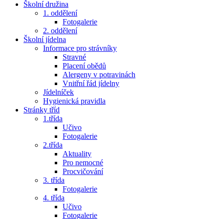
Školní družina
1. oddělení
Fotogalerie
2. oddělení
Školní jídelna
Informace pro strávníky
Stravné
Placení obědů
Alergeny v potravinách
Vnitřní řád jídelny
Jídelníček
Hygienická pravidla
Stránky tříd
1.třída
Učivo
Fotogalerie
2.třída
Aktuality
Pro nemocné
Procvičování
3. třída
Fotogalerie
4. třída
Učivo
Fotogalerie