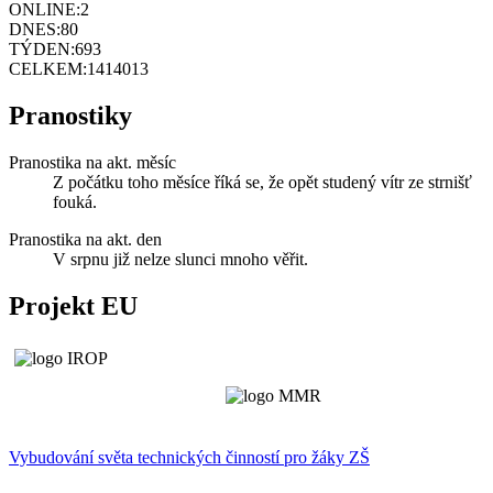
ONLINE:
2
DNES:
80
TÝDEN:
693
CELKEM:
1414013
Pranostiky
Pranostika na akt. měsíc
Z počátku toho měsíce říká se, že opět studený vítr ze strnišť
fouká.
Pranostika na akt. den
V srpnu již nelze slunci mnoho věřit.
Projekt EU
Vybudování světa technických činností p
r
o žáky ZŠ