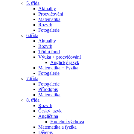
5. třída
Aktuality
Procvičování
Matematika
Rozvrh
Fotogalerie
6.třída
Aktuality
Rozvrh
Třídní fond
Výuka + procvičování
Anglický jazyk
Matematika + Fyzika
Fotogalerie
7.třída
Fotogalerie
Přírodopis
Matematika
8. třída
Rozvrh
Český jazyk
Angličtina
Hudební výchova
Matematika a fyzika
Dějepis