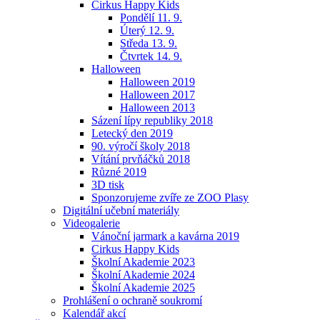
Cirkus Happy Kids
Pondělí 11. 9.
Úterý 12. 9.
Středa 13. 9.
Čtvrtek 14. 9.
Halloween
Halloween 2019
Halloween 2017
Halloween 2013
Sázení lípy republiky 2018
Letecký den 2019
90. výročí školy 2018
Vítání prvňáčků 2018
Různé 2019
3D tisk
Sponzorujeme zvíře ze ZOO Plasy
Digitální učební materiály
Videogalerie
Vánoční jarmark a kavárna 2019
Cirkus Happy Kids
Školní Akademie 2023
Školní Akademie 2024
Školní Akademie 2025
Prohlášení o ochraně soukromí
Kalendář akcí