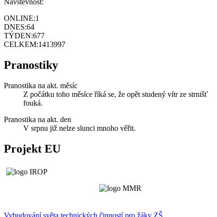
Návštěvnost:
ONLINE:
1
DNES:
64
TÝDEN:
677
CELKEM:
1413997
Pranostiky
Pranostika na akt. měsíc
Z počátku toho měsíce říká se, že opět studený vítr ze strnišť
fouká.
Pranostika na akt. den
V srpnu již nelze slunci mnoho věřit.
Projekt EU
Vybudování světa technických činností p
r
o žáky ZŠ