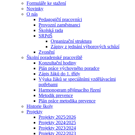
Formuláře ke stažení
Novinky
O nás
Pedagogičtí pracovníci
Provozní zaměstnanci
Školská rada
SRPdŠ
Organizační struktura
Zápisy z jednání výborových schůzí
Zvonění
Školní poradenské pracoviště
Konzultační hodiny
Plán práce výchovného poradce
Zápis žáků do 1. třídy
Výuka žáků se speciálními vzdělávacími
potřebami
Harmonogram přijímacího řízení
Metodik prevence
Plán práce metodika prevence
Historie školy
Projekty
Projekty 2025⁄2026
Projekty 2024⁄2025
Projekty 2023⁄2024
Projekty 2022⁄2023