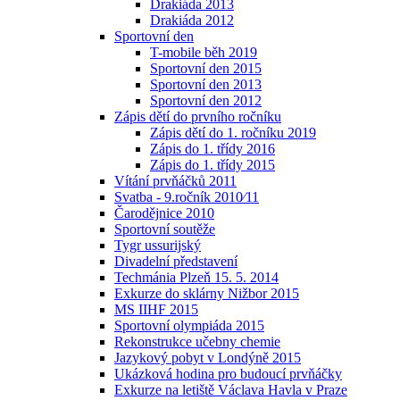
Drakiáda 2013
Drakiáda 2012
Sportovní den
T-mobile běh 2019
Sportovní den 2015
Sportovní den 2013
Sportovní den 2012
Zápis dětí do prvního ročníku
Zápis dětí do 1. ročníku 2019
Zápis do 1. třídy 2016
Zápis do 1. třídy 2015
Vítání prvňáčků 2011
Svatba - 9.ročník 2010⁄11
Čarodějnice 2010
Sportovní soutěže
Tygr ussurijský
Divadelní představení
Techmánia Plzeň 15. 5. 2014
Exkurze do sklárny Nižbor 2015
MS IIHF 2015
Sportovní olympiáda 2015
Rekonstrukce učebny chemie
Jazykový pobyt v Londýně 2015
Ukázková hodina pro budoucí prvňáčky
Exkurze na letiště Václava Havla v Praze