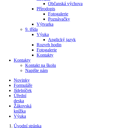
Občanská výchova
Přírodopis
Fotogalerie
Poznávačky
Výtvarka
9. třída
Výuka
Anglický jazyk
Rozvrh hodin
Fotogalerie
Kontakty
Kontakty
Kontakt na školu
Napište nám
Novinky
Formuláře
Jídelníček
Úřední
deska
Žákovská
knížka
Výuka
Úvodní stránka