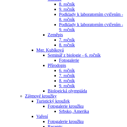
8. ročník
9. ročník
Podklady k laboratorním cvičením -
8. ročník
Podklady k laboratorním cvičením -
9. ročník
Zeměpis
7. ročník
8. ročník
Mgr. Kubíková
Seminář z biologie - 6. ročník
Fotogalerie
Přírodopis
6. ročník
7. ročník
8. ročník
9. ročník
Biologická olympiáda
Zájmové kroužky
Turistický kroužek
Fotogalerie kroužku
Srbsko, Amerika
Vaření
Fotogalerie kroužku
Recepty