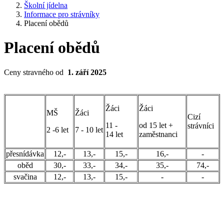
Školní jídelna
Informace pro strávníky
Placení obědů
Placení obědů
Ceny stravného od
1. září 2025
Žáci
Žáci
MŠ
Žáci
Cizí
11 -
od 15 let +
strávníci
2 -6 let
7 - 10 let
14 let
zaměstnanci
přesnídávka
12,-
13,-
15,-
16,-
-
oběd
30,-
33,-
34,-
35,-
74,-
svačina
12,-
13,-
15,-
-
-