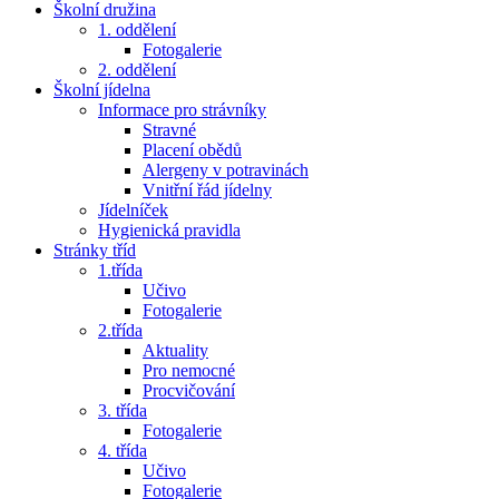
Školní družina
1. oddělení
Fotogalerie
2. oddělení
Školní jídelna
Informace pro strávníky
Stravné
Placení obědů
Alergeny v potravinách
Vnitřní řád jídelny
Jídelníček
Hygienická pravidla
Stránky tříd
1.třída
Učivo
Fotogalerie
2.třída
Aktuality
Pro nemocné
Procvičování
3. třída
Fotogalerie
4. třída
Učivo
Fotogalerie