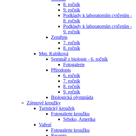
8. ročník
9. ročník
Podklady k laboratorním cvičením -
8. ročník
Podklady k laboratorním cvičením -
9. ročník
Zeměpis
7. ročník
8. ročník
Mgr. Kubíková
Seminář z biologie - 6. ročník
Fotogalerie
Přírodopis
6. ročník
7. ročník
8. ročník
9. ročník
Biologická olympiáda
Zájmové kroužky
Turistický kroužek
Fotogalerie kroužku
Srbsko, Amerika
Vaření
Fotogalerie kroužku
Recepty