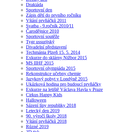
Drakiáda
Sportovní den
Zápis dětí do prvního ročníku
Vítání prvňáčků 2011
Svatba - 9.ročník 2010⁄11
Čarodějnice 2010
Sportovní soutěže
Tygr ussurijský
Divadelní představení
Techmánia Plzeň 15. 5. 2014
Exkurze do sklárny Nižbor 2015
MS IIHF 2015
Sportovní olympiáda 2015
Rekonstrukce učebny chemie
Jazykový pobyt v Londýně 2015
Ukázková hodina pro budoucí prvňáčky
Exkurze na letiště Václava Havla v Praze
Cirkus Happy Kids
Halloween
Sázení lípy republiky 2018
Letecký den 2019
90. výročí školy 2018
Vítání prvňáčků 2018
Různé 2019
3D tisk