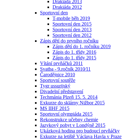
Drakiáda 2013
Drakiáda 2012
Sportovní den
T-mobile běh 2019
Sportovní den 2015
Sportovní den 2013
Sportovní den 2012
Zápis dětí do prvního ročníku
Zápis dětí do 1. ročníku 2019
Zápis do 1. třídy 2016
Zápis do 1. třídy 2015
Vítání prvňáčků 2011
Svatba - 9.ročník 2010⁄11
Čarodějnice 2010
Sportovní soutěže
Tygr ussurijský
Divadelní představení
Techmánia Plzeň 15. 5. 2014
Exkurze do sklárny Nižbor 2015
MS IIHF 2015
Sportovní olympiáda 2015
Rekonstrukce učebny chemie
Jazykový pobyt v Londýně 2015
Ukázková hodina pro budoucí prvňáčky
Exkurze na letiště Václava Havla v Praze