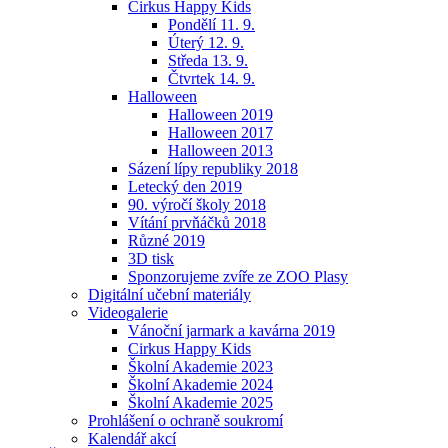
Cirkus Happy Kids
Pondělí 11. 9.
Úterý 12. 9.
Středa 13. 9.
Čtvrtek 14. 9.
Halloween
Halloween 2019
Halloween 2017
Halloween 2013
Sázení lípy republiky 2018
Letecký den 2019
90. výročí školy 2018
Vítání prvňáčků 2018
Různé 2019
3D tisk
Sponzorujeme zvíře ze ZOO Plasy
Digitální učební materiály
Videogalerie
Vánoční jarmark a kavárna 2019
Cirkus Happy Kids
Školní Akademie 2023
Školní Akademie 2024
Školní Akademie 2025
Prohlášení o ochraně soukromí
Kalendář akcí