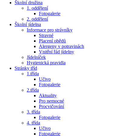
Školní družina
1. oddělení
Fotogalerie
2. oddělení
Školní jídelna
Informace pro strávníky
Stravné
Placení obědů
Alergeny v potravinách
Vnitřní řád jídelny
Jídelníček
Hygienická pravidla
Stránky tříd
1.třída
Učivo
Fotogalerie
2.třída
Aktuality
Pro nemocné
Procvičování
3. třída
Fotogalerie
4. třída
Učivo
Fotogalerie