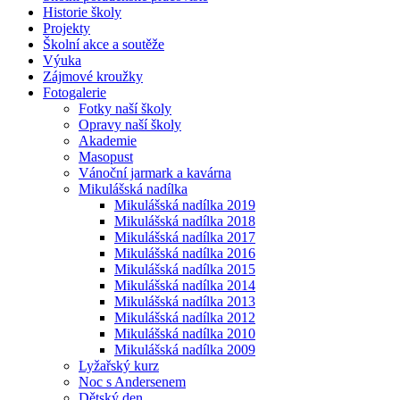
Historie školy
Projekty
Školní akce a soutěže
Výuka
Zájmové kroužky
Fotogalerie
Fotky naší školy
Opravy naší školy
Akademie
Masopust
Vánoční jarmark a kavárna
Mikulášská nadílka
Mikulášská nadílka 2019
Mikulášská nadílka 2018
Mikulášská nadílka 2017
Mikulášská nadílka 2016
Mikulášská nadílka 2015
Mikulášská nadílka 2014
Mikulášská nadílka 2013
Mikulášská nadílka 2012
Mikulášská nadílka 2010
Mikulášská nadílka 2009
Lyžařský kurz
Noc s Andersenem
Dětský den