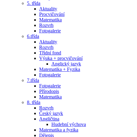
5. třída
Aktuality
Procvičování
Matematika
Rozvrh
Fotogalerie
6.třída
Aktuality
Rozvrh
Třídní fond
Výuka + procvičování
Anglický jazyk
Matematika + Fyzika
Fotogalerie
7.třída
Fotogalerie
Přírodopis
Matematika
8. třída
Rozvrh
Český jazyk
Angličtina
Hudební výchova
Matematika a fyzika
Dějepis