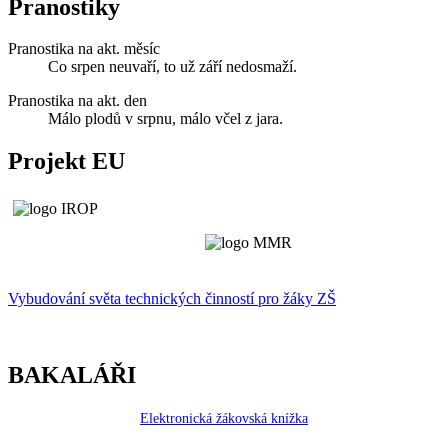
Pranostiky
Pranostika na akt. měsíc
Co srpen neuvaří, to už září nedosmaží.
Pranostika na akt. den
Málo plodů v srpnu, málo včel z jara.
Projekt EU
Vybudování světa technických činností p
r
o žáky ZŠ
BAKALÁŘI
Elektronická žákovská knížka