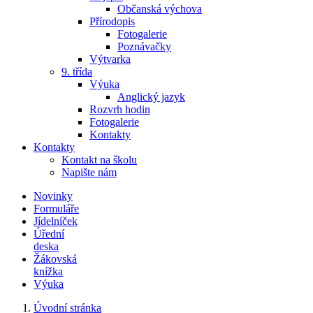
Občanská výchova
Přírodopis
Fotogalerie
Poznávačky
Výtvarka
9. třída
Výuka
Anglický jazyk
Rozvrh hodin
Fotogalerie
Kontakty
Kontakty
Kontakt na školu
Napište nám
Novinky
Formuláře
Jídelníček
Úřední
deska
Žákovská
knížka
Výuka
Úvodní stránka