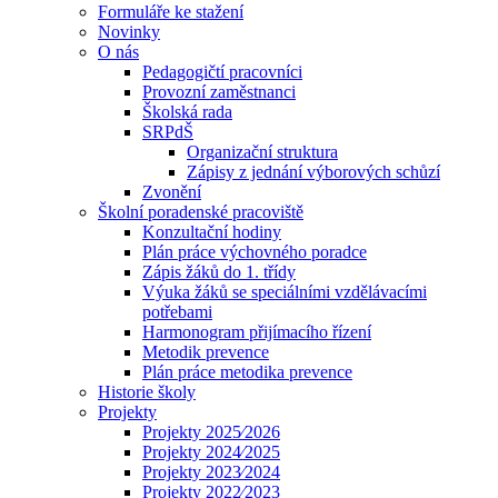
Formuláře ke stažení
Novinky
O nás
Pedagogičtí pracovníci
Provozní zaměstnanci
Školská rada
SRPdŠ
Organizační struktura
Zápisy z jednání výborových schůzí
Zvonění
Školní poradenské pracoviště
Konzultační hodiny
Plán práce výchovného poradce
Zápis žáků do 1. třídy
Výuka žáků se speciálními vzdělávacími
potřebami
Harmonogram přijímacího řízení
Metodik prevence
Plán práce metodika prevence
Historie školy
Projekty
Projekty 2025⁄2026
Projekty 2024⁄2025
Projekty 2023⁄2024
Projekty 2022⁄2023