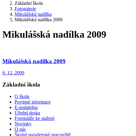
Základní škola
Fotogalerie
Mikulášská nadílka
Mikulášská nadílka 2009
Mikulášská nadílka 2009
Mikulášská nadílka 2009
6. 12. 2009
Základní škola
O škole
Povinné informace
E-podatelna
Úřední deska
Formuláře ke stažení
Novinky
O nás
Školní poradenské pracoviště