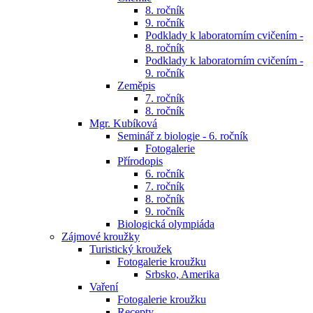
8. ročník
9. ročník
Podklady k laboratorním cvičením -
8. ročník
Podklady k laboratorním cvičením -
9. ročník
Zeměpis
7. ročník
8. ročník
Mgr. Kubíková
Seminář z biologie - 6. ročník
Fotogalerie
Přírodopis
6. ročník
7. ročník
8. ročník
9. ročník
Biologická olympiáda
Zájmové kroužky
Turistický kroužek
Fotogalerie kroužku
Srbsko, Amerika
Vaření
Fotogalerie kroužku
Recepty