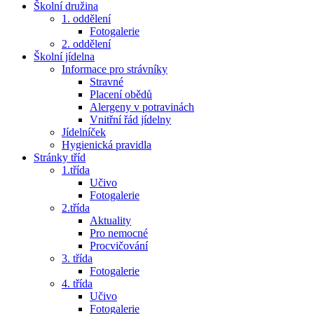
Školní družina
1. oddělení
Fotogalerie
2. oddělení
Školní jídelna
Informace pro strávníky
Stravné
Placení obědů
Alergeny v potravinách
Vnitřní řád jídelny
Jídelníček
Hygienická pravidla
Stránky tříd
1.třída
Učivo
Fotogalerie
2.třída
Aktuality
Pro nemocné
Procvičování
3. třída
Fotogalerie
4. třída
Učivo
Fotogalerie