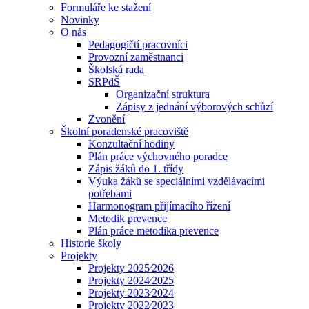
Formuláře ke stažení
Novinky
O nás
Pedagogičtí pracovníci
Provozní zaměstnanci
Školská rada
SRPdŠ
Organizační struktura
Zápisy z jednání výborových schůzí
Zvonění
Školní poradenské pracoviště
Konzultační hodiny
Plán práce výchovného poradce
Zápis žáků do 1. třídy
Výuka žáků se speciálními vzdělávacími
potřebami
Harmonogram přijímacího řízení
Metodik prevence
Plán práce metodika prevence
Historie školy
Projekty
Projekty 2025⁄2026
Projekty 2024⁄2025
Projekty 2023⁄2024
Projekty 2022⁄2023