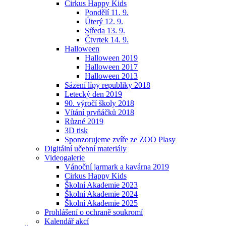
Cirkus Happy Kids
Pondělí 11. 9.
Úterý 12. 9.
Středa 13. 9.
Čtvrtek 14. 9.
Halloween
Halloween 2019
Halloween 2017
Halloween 2013
Sázení lípy republiky 2018
Letecký den 2019
90. výročí školy 2018
Vítání prvňáčků 2018
Různé 2019
3D tisk
Sponzorujeme zvíře ze ZOO Plasy
Digitální učební materiály
Videogalerie
Vánoční jarmark a kavárna 2019
Cirkus Happy Kids
Školní Akademie 2023
Školní Akademie 2024
Školní Akademie 2025
Prohlášení o ochraně soukromí
Kalendář akcí