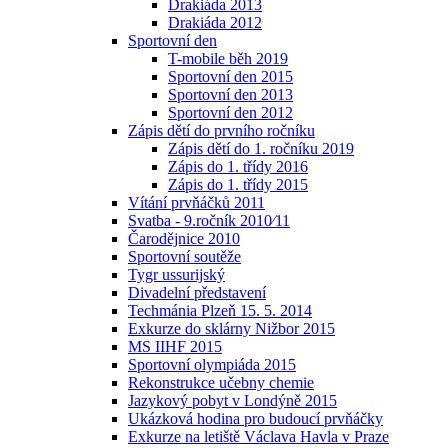
Drakiáda 2013
Drakiáda 2012
Sportovní den
T-mobile běh 2019
Sportovní den 2015
Sportovní den 2013
Sportovní den 2012
Zápis dětí do prvního ročníku
Zápis dětí do 1. ročníku 2019
Zápis do 1. třídy 2016
Zápis do 1. třídy 2015
Vítání prvňáčků 2011
Svatba - 9.ročník 2010⁄11
Čarodějnice 2010
Sportovní soutěže
Tygr ussurijský
Divadelní představení
Techmánia Plzeň 15. 5. 2014
Exkurze do sklárny Nižbor 2015
MS IIHF 2015
Sportovní olympiáda 2015
Rekonstrukce učebny chemie
Jazykový pobyt v Londýně 2015
Ukázková hodina pro budoucí prvňáčky
Exkurze na letiště Václava Havla v Praze