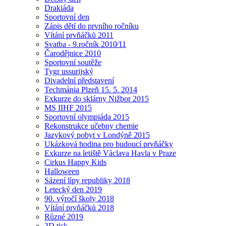
Drakiáda
Sportovní den
Zápis dětí do prvního ročníku
Vítání prvňáčků 2011
Svatba - 9.ročník 2010⁄11
Čarodějnice 2010
Sportovní soutěže
Tygr ussurijský
Divadelní představení
Techmánia Plzeň 15. 5. 2014
Exkurze do sklárny Nižbor 2015
MS IIHF 2015
Sportovní olympiáda 2015
Rekonstrukce učebny chemie
Jazykový pobyt v Londýně 2015
Ukázková hodina pro budoucí prvňáčky
Exkurze na letiště Václava Havla v Praze
Cirkus Happy Kids
Halloween
Sázení lípy republiky 2018
Letecký den 2019
90. výročí školy 2018
Vítání prvňáčků 2018
Různé 2019
3D tisk