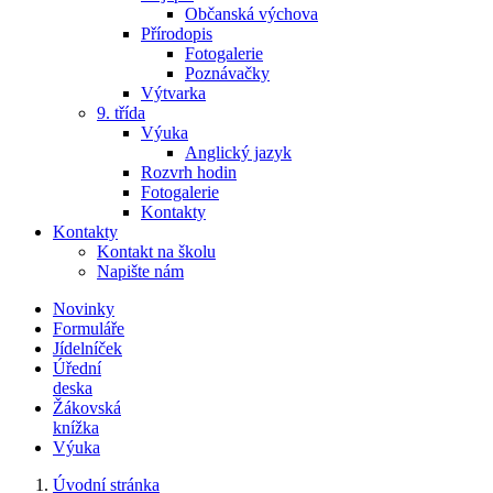
Občanská výchova
Přírodopis
Fotogalerie
Poznávačky
Výtvarka
9. třída
Výuka
Anglický jazyk
Rozvrh hodin
Fotogalerie
Kontakty
Kontakty
Kontakt na školu
Napište nám
Novinky
Formuláře
Jídelníček
Úřední
deska
Žákovská
knížka
Výuka
Úvodní stránka