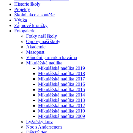
Historie školy
Projekty
Školní akce a soutěže
Výuka
Zájmové kroužky
Fotogalerie
Fotky naší školy
Opravy naší školy
Akademie
Masopust
Vánoční jarmark a kavárna
Mikulášská nadílka
Mikulášská nadílka 2019
Mikulášská nadílka 2018
Mikulášská nadílka 2017
Mikulášská nadílka 2016
Mikulášská nadílka 2015
Mikulášská nadílka 2014
Mikulášská nadílka 2013
Mikulášská nadílka 2012
Mikulášská nadílka 2010
Mikulášská nadílka 2009
Lyžařský kurz
Noc s Andersenem
Dětský den