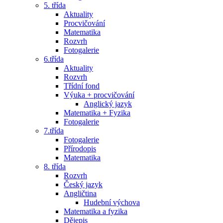
5. třída
Aktuality
Procvičování
Matematika
Rozvrh
Fotogalerie
6.třída
Aktuality
Rozvrh
Třídní fond
Výuka + procvičování
Anglický jazyk
Matematika + Fyzika
Fotogalerie
7.třída
Fotogalerie
Přírodopis
Matematika
8. třída
Rozvrh
Český jazyk
Angličtina
Hudební výchova
Matematika a fyzika
Dějepis