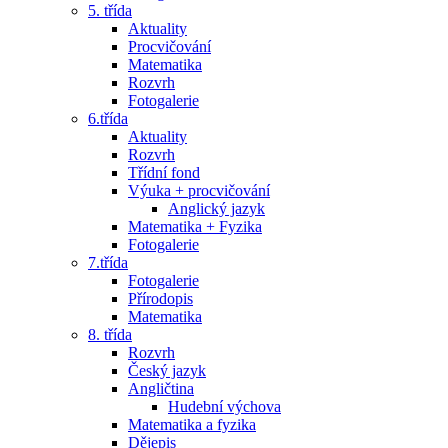
5. třída
Aktuality
Procvičování
Matematika
Rozvrh
Fotogalerie
6.třída
Aktuality
Rozvrh
Třídní fond
Výuka + procvičování
Anglický jazyk
Matematika + Fyzika
Fotogalerie
7.třída
Fotogalerie
Přírodopis
Matematika
8. třída
Rozvrh
Český jazyk
Angličtina
Hudební výchova
Matematika a fyzika
Dějepis