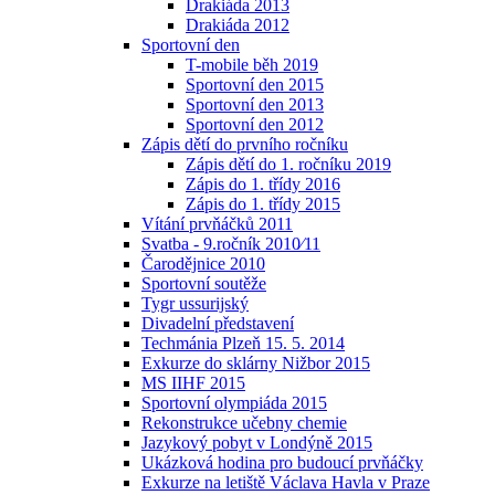
Drakiáda 2013
Drakiáda 2012
Sportovní den
T-mobile běh 2019
Sportovní den 2015
Sportovní den 2013
Sportovní den 2012
Zápis dětí do prvního ročníku
Zápis dětí do 1. ročníku 2019
Zápis do 1. třídy 2016
Zápis do 1. třídy 2015
Vítání prvňáčků 2011
Svatba - 9.ročník 2010⁄11
Čarodějnice 2010
Sportovní soutěže
Tygr ussurijský
Divadelní představení
Techmánia Plzeň 15. 5. 2014
Exkurze do sklárny Nižbor 2015
MS IIHF 2015
Sportovní olympiáda 2015
Rekonstrukce učebny chemie
Jazykový pobyt v Londýně 2015
Ukázková hodina pro budoucí prvňáčky
Exkurze na letiště Václava Havla v Praze