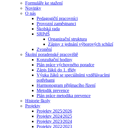
Formuláře ke stažení
Novinky
O nás
Pedagogičtí pracovníci
Provozní zaměstnanci
Školská rada
SRPdŠ
Organizační struktura
Zápisy z jednání výborových schůzí
Zvonění
Školní poradenské pracoviště
Konzultační hodiny
Plán práce výchovného poradce
Zápis žáků do 1. třídy
Výuka žáků se speciálními vzdělávacími
potřebami
Harmonogram přijímacího řízení
Metodik prevence
Plán práce metodika prevence
Historie školy
Projekty
Projekty 2025⁄2026
Projekty 2024⁄2025
Projekty 2023⁄2024
Projekty 2022⁄2023