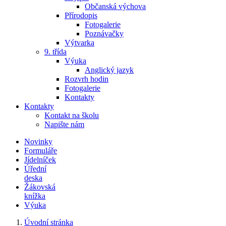
Občanská výchova
Přírodopis
Fotogalerie
Poznávačky
Výtvarka
9. třída
Výuka
Anglický jazyk
Rozvrh hodin
Fotogalerie
Kontakty
Kontakty
Kontakt na školu
Napište nám
Novinky
Formuláře
Jídelníček
Úřední
deska
Žákovská
knížka
Výuka
Úvodní stránka