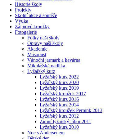
Historie školy
Projekty
Školní akce a soutěže
Výuka
Zájmové kroužky
Fotogalerie
Fotky naší školy
Opravy naší školy
Akademie
Masopust
Vánoční jarmark a kavárna
Mikulášská nadílka
Lyžařský kurz
Lyžařský kurz 2022
Lyžařský kurz 2020
Lyžařský kurz 2019
Lyžařský kroužek 2017
Lyžařský kurz 2016
Lyžařský kurz 2014
Lyžařský kroužek Pernink 2013
Lyžařský kurz 2012
Zimní lyžařský tábor 2011
Lyžařský kurz 2010
Noc s Andersenem
Dětský den