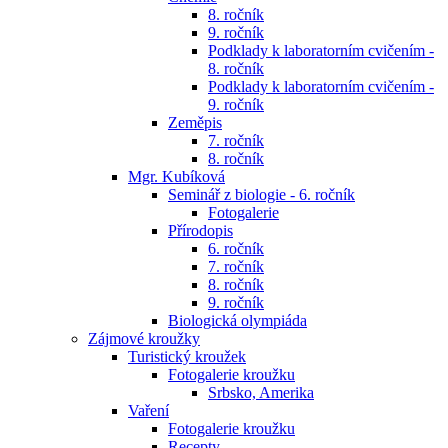
8. ročník
9. ročník
Podklady k laboratorním cvičením -
8. ročník
Podklady k laboratorním cvičením -
9. ročník
Zeměpis
7. ročník
8. ročník
Mgr. Kubíková
Seminář z biologie - 6. ročník
Fotogalerie
Přírodopis
6. ročník
7. ročník
8. ročník
9. ročník
Biologická olympiáda
Zájmové kroužky
Turistický kroužek
Fotogalerie kroužku
Srbsko, Amerika
Vaření
Fotogalerie kroužku
Recepty