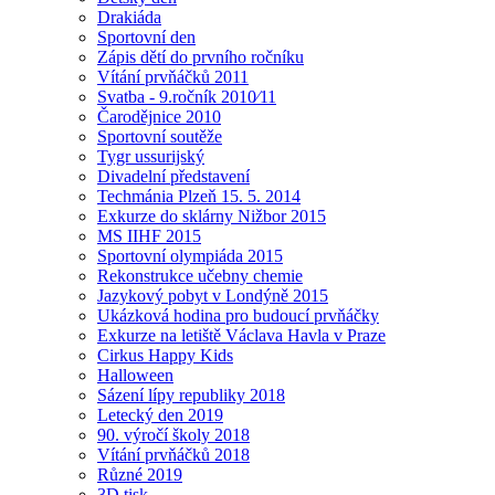
Drakiáda
Sportovní den
Zápis dětí do prvního ročníku
Vítání prvňáčků 2011
Svatba - 9.ročník 2010⁄11
Čarodějnice 2010
Sportovní soutěže
Tygr ussurijský
Divadelní představení
Techmánia Plzeň 15. 5. 2014
Exkurze do sklárny Nižbor 2015
MS IIHF 2015
Sportovní olympiáda 2015
Rekonstrukce učebny chemie
Jazykový pobyt v Londýně 2015
Ukázková hodina pro budoucí prvňáčky
Exkurze na letiště Václava Havla v Praze
Cirkus Happy Kids
Halloween
Sázení lípy republiky 2018
Letecký den 2019
90. výročí školy 2018
Vítání prvňáčků 2018
Různé 2019
3D tisk