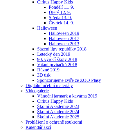
Cirkus Happy Kids
Pondělí 11. 9.
Úterý 12. 9.
Středa 13. 9.
Čtvrtek 14. 9.
Halloween
Halloween 2019
Halloween 2017
Halloween 2013
Sázení lípy republiky 2018
Letecký den 2019
90. výročí školy 2018
Vítání prvňáčků 2018
Různé 2019
3D tisk
Sponzorujeme zvíře ze ZOO Plasy
Digitální učební materiály
Videogalerie
Vánoční jarmark a kavárna 2019
Cirkus Happy Kids
Školní Akademie 2023
Školní Akademie 2024
Školní Akademie 2025
Prohlášení o ochraně soukromí
Kalendář akcí