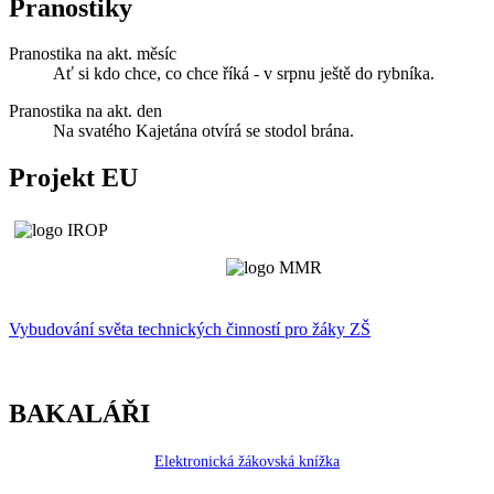
Pranostiky
Pranostika na akt. měsíc
Ať si kdo chce, co chce říká - v srpnu ještě do rybníka.
Pranostika na akt. den
Na svatého Kajetána otvírá se stodol brána.
Projekt EU
Vybudování světa technických činností p
r
o žáky ZŠ
BAKALÁŘI
Elektronická žákovská knížka