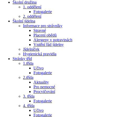
Školní družina
1. oddělení
Fotogalerie
2. oddělení
Školní jídelna
Informace pro strávníky
Stravné
Placení obědů
Alergeny v potravinách
Vnitřní řád jídelny
Jídelníček
Hygienická pravidla
Stránky tříd
1.třída
Učivo
Fotogalerie
2.třída
Aktuality
Pro nemocné
Procvičování
3. třída
Fotogalerie
4. třída
Učivo
Fotogalerie