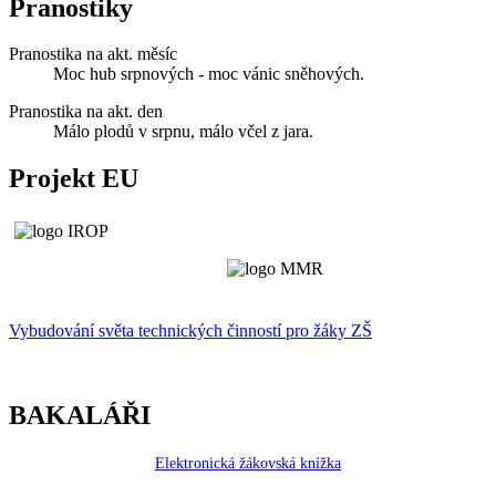
Pranostiky
Pranostika na akt. měsíc
Moc hub srpnových - moc vánic sněhových.
Pranostika na akt. den
Málo plodů v srpnu, málo včel z jara.
Projekt EU
Vybudování světa technických činností p
r
o žáky ZŠ
BAKALÁŘI
Elektronická žákovská knížka