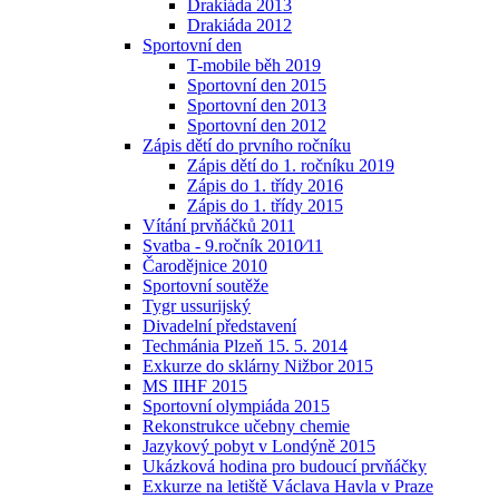
Drakiáda 2013
Drakiáda 2012
Sportovní den
T-mobile běh 2019
Sportovní den 2015
Sportovní den 2013
Sportovní den 2012
Zápis dětí do prvního ročníku
Zápis dětí do 1. ročníku 2019
Zápis do 1. třídy 2016
Zápis do 1. třídy 2015
Vítání prvňáčků 2011
Svatba - 9.ročník 2010⁄11
Čarodějnice 2010
Sportovní soutěže
Tygr ussurijský
Divadelní představení
Techmánia Plzeň 15. 5. 2014
Exkurze do sklárny Nižbor 2015
MS IIHF 2015
Sportovní olympiáda 2015
Rekonstrukce učebny chemie
Jazykový pobyt v Londýně 2015
Ukázková hodina pro budoucí prvňáčky
Exkurze na letiště Václava Havla v Praze