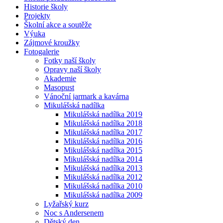
Historie školy
Projekty
Školní akce a soutěže
Výuka
Zájmové kroužky
Fotogalerie
Fotky naší školy
Opravy naší školy
Akademie
Masopust
Vánoční jarmark a kavárna
Mikulášská nadílka
Mikulášská nadílka 2019
Mikulášská nadílka 2018
Mikulášská nadílka 2017
Mikulášská nadílka 2016
Mikulášská nadílka 2015
Mikulášská nadílka 2014
Mikulášská nadílka 2013
Mikulášská nadílka 2012
Mikulášská nadílka 2010
Mikulášská nadílka 2009
Lyžařský kurz
Noc s Andersenem
Dětský den