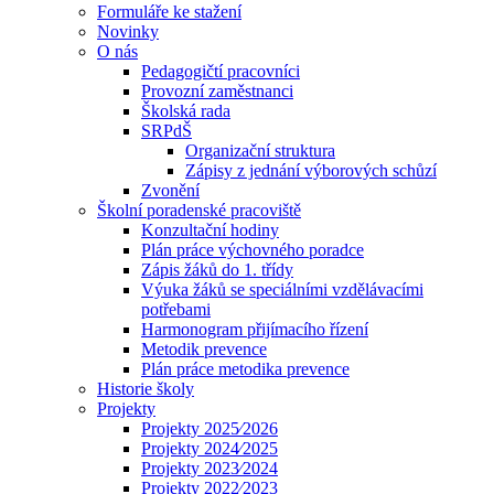
Formuláře ke stažení
Novinky
O nás
Pedagogičtí pracovníci
Provozní zaměstnanci
Školská rada
SRPdŠ
Organizační struktura
Zápisy z jednání výborových schůzí
Zvonění
Školní poradenské pracoviště
Konzultační hodiny
Plán práce výchovného poradce
Zápis žáků do 1. třídy
Výuka žáků se speciálními vzdělávacími
potřebami
Harmonogram přijímacího řízení
Metodik prevence
Plán práce metodika prevence
Historie školy
Projekty
Projekty 2025⁄2026
Projekty 2024⁄2025
Projekty 2023⁄2024
Projekty 2022⁄2023