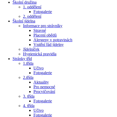
Školní družina
1. oddělení
Fotogalerie
2. oddělení
Školní jídelna
Informace pro strávníky
Stravné
Placení obědů
Alergeny v potravinách
Vnitřní řád jídelny
Jídelníček
Hygienická pravidla
Stránky tříd
1.třída
Učivo
Fotogalerie
2.třída
Aktuality
Pro nemocné
Procvičování
3. třída
Fotogalerie
4. třída
Učivo
Fotogalerie