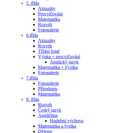
5. třída
Aktuality
Procvičování
Matematika
Rozvrh
Fotogalerie
6.třída
Aktuality
Rozvrh
Třídní fond
Výuka + procvičování
Anglický jazyk
Matematika + Fyzika
Fotogalerie
7.třída
Fotogalerie
Přírodopis
Matematika
8. třída
Rozvrh
Český jazyk
Angličtina
Hudební výchova
Matematika a fyzika
Dějepis