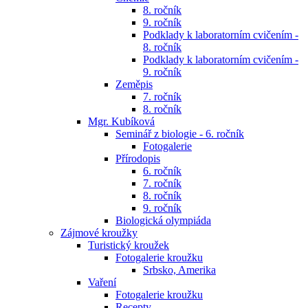
8. ročník
9. ročník
Podklady k laboratorním cvičením -
8. ročník
Podklady k laboratorním cvičením -
9. ročník
Zeměpis
7. ročník
8. ročník
Mgr. Kubíková
Seminář z biologie - 6. ročník
Fotogalerie
Přírodopis
6. ročník
7. ročník
8. ročník
9. ročník
Biologická olympiáda
Zájmové kroužky
Turistický kroužek
Fotogalerie kroužku
Srbsko, Amerika
Vaření
Fotogalerie kroužku
Recepty