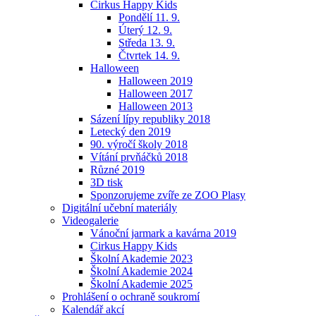
Cirkus Happy Kids
Pondělí 11. 9.
Úterý 12. 9.
Středa 13. 9.
Čtvrtek 14. 9.
Halloween
Halloween 2019
Halloween 2017
Halloween 2013
Sázení lípy republiky 2018
Letecký den 2019
90. výročí školy 2018
Vítání prvňáčků 2018
Různé 2019
3D tisk
Sponzorujeme zvíře ze ZOO Plasy
Digitální učební materiály
Videogalerie
Vánoční jarmark a kavárna 2019
Cirkus Happy Kids
Školní Akademie 2023
Školní Akademie 2024
Školní Akademie 2025
Prohlášení o ochraně soukromí
Kalendář akcí