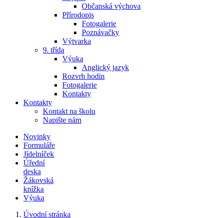
Občanská výchova
Přírodopis
Fotogalerie
Poznávačky
Výtvarka
9. třída
Výuka
Anglický jazyk
Rozvrh hodin
Fotogalerie
Kontakty
Kontakty
Kontakt na školu
Napište nám
Novinky
Formuláře
Jídelníček
Úřední
deska
Žákovská
knížka
Výuka
Úvodní stránka