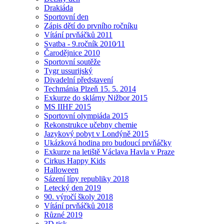
Drakiáda
Sportovní den
Zápis dětí do prvního ročníku
Vítání prvňáčků 2011
Svatba - 9.ročník 2010⁄11
Čarodějnice 2010
Sportovní soutěže
Tygr ussurijský
Divadelní představení
Techmánia Plzeň 15. 5. 2014
Exkurze do sklárny Nižbor 2015
MS IIHF 2015
Sportovní olympiáda 2015
Rekonstrukce učebny chemie
Jazykový pobyt v Londýně 2015
Ukázková hodina pro budoucí prvňáčky
Exkurze na letiště Václava Havla v Praze
Cirkus Happy Kids
Halloween
Sázení lípy republiky 2018
Letecký den 2019
90. výročí školy 2018
Vítání prvňáčků 2018
Různé 2019
3D tisk