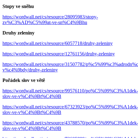
Stopy ve sněhu
https://wordwall.net/cs/resource/28095983/stopy-
zv%C3%AD%C5%99at-ve-sn%C4%9Bhu
Druhy zeleniny
https://wordwall.net/cs/resource/6057718/druhy-zeleniny
https://wordwall.net/cs/resource/12761156/druhy-zeleniny
https://wordwall.net/cs/resource/31507782/p%c5%99%c3%adrodn%
v%c4%9bdy/druhy-zeleniny
Pořádek slov ve větě
https://wordwall.net/cs/resource/99576110/po%C5%99%C3%A1dek-
slov-ve-v%C4%9Bt%C4%9B
https://wordwall.net/cs/resource/67323923/po%C5%99%C3%A1dek
slov-ve-v%C4%9Bt%C4%9B
https://wordwall.net/cs/resource/43788570/po%C5%99%C3%A1dek
slov-ve-v%C4%9Bt%C4%9B