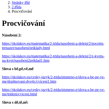
Stránky tříd
2.třída
Procvičování
Procvičování
Násobení 2:
https://skolakov.eu/matematika/2-trida/nasobeni-a-deleni/2/pocetni-
trenazer/nasobeni/priklady.html
https://skolakov.eu/matematika/2-trida/nasobeni-a-deleni/2/z-kvetu-
na-kvet/nasobeni2priklad1.htm
Slova s bě,pě,vě,mě
https://skolakov.eu/cesky-jazyk/2-trida/pismeno-e/slova-s-be-pe-ve-
me/doplnovani-dvojic/cviceni1.htm
https://skolakov.eu/cesky-jazyk/2-trida/pismeno-e/slova-s-be-pe-ve-
me/trideni/cviceni.html
Slova s dě,tě,ně: