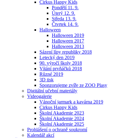
Cirkus Happy Kids
Pondělí 11. 9.
Úterý 12. 9.
Středa 13. 9.
Čtvrtek 14. 9.
Halloween
Halloween 2019
Halloween 2017
Halloween 2013
Sázení lípy republiky 2018
Letecký den 2019
90. výročí školy 2018
Vítání prvňáčků 2018
Různé 2019
3D tisk
Sponzorujeme zvíře ze ZOO Plasy
Digitální učební materiály
Videogalerie
Vánoční jarmark a kavárna 2019
Cirkus Happy Kids
Školní Akademie 2023
Školní Akademie 2024
Školní Akademie 2025
Prohlášení o ochraně soukromí
Kalendář akcí