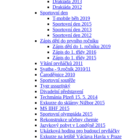
Drakiáda 2013
Drakiáda 2012
Sportovní den
T-mobile běh 2019
Sportovní den 2015
Sportovní den 2013
Sportovní den 2012
Zápis dětí do prvního ročníku
Zápis dětí do 1. ročníku 2019
Zápis do 1. třídy 2016
Zápis do 1. třídy 2015
Vítání prvňáčků 2011
Svatba - 9.ročník 2010⁄11
Čarodějnice 2010
Sportovní soutěže
Tygr ussurijský
Divadelní představení
Techmánia Plzeň 15. 5. 2014
Exkurze do sklárny Nižbor 2015
MS IIHF 2015
Sportovní olympiáda 2015
Rekonstrukce učebny chemie
Jazykový pobyt v Londýně 2015
Ukázková hodina pro budoucí prvňáčky
Exkurze na letiště Václava Havla v Praze