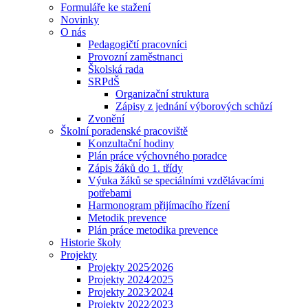
Formuláře ke stažení
Novinky
O nás
Pedagogičtí pracovníci
Provozní zaměstnanci
Školská rada
SRPdŠ
Organizační struktura
Zápisy z jednání výborových schůzí
Zvonění
Školní poradenské pracoviště
Konzultační hodiny
Plán práce výchovného poradce
Zápis žáků do 1. třídy
Výuka žáků se speciálními vzdělávacími
potřebami
Harmonogram přijímacího řízení
Metodik prevence
Plán práce metodika prevence
Historie školy
Projekty
Projekty 2025⁄2026
Projekty 2024⁄2025
Projekty 2023⁄2024
Projekty 2022⁄2023