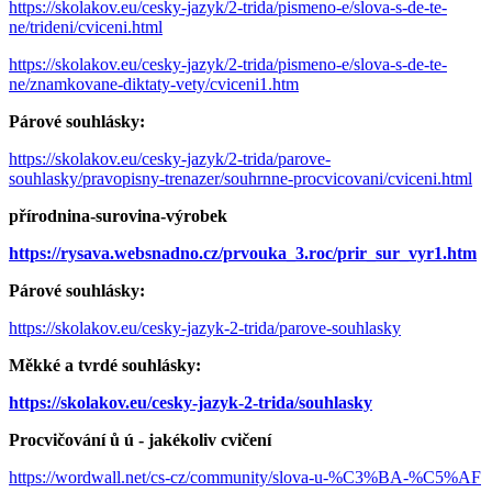
https://skolakov.eu/cesky-jazyk/2-trida/pismeno-e/slova-s-de-te-
ne/trideni/cviceni.html
https://skolakov.eu/cesky-jazyk/2-trida/pismeno-e/slova-s-de-te-
ne/znamkovane-diktaty-vety/cviceni1.htm
Párové souhlásky:
https://skolakov.eu/cesky-jazyk/2-trida/parove-
souhlasky/pravopisny-trenazer/souhrnne-procvicovani/cviceni.html
přírodnina-surovina-výrobek
https://rysava.websnadno.cz/prvouka_3.roc/prir_sur_vyr1.htm
Párové souhlásky:
https://skolakov.eu/cesky-jazyk-2-trida/parove-souhlasky
Měkké a tvrdé souhlásky:
https://skolakov.eu/cesky-jazyk-2-trida/souhlasky
Procvičování ů ú - jakékoliv cvičení
https://wordwall.net/cs-cz/community/slova-u-%C3%BA-%C5%AF