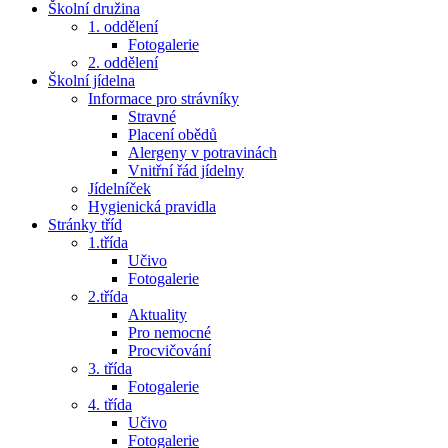
Školní družina
1. oddělení
Fotogalerie
2. oddělení
Školní jídelna
Informace pro strávníky
Stravné
Placení obědů
Alergeny v potravinách
Vnitřní řád jídelny
Jídelníček
Hygienická pravidla
Stránky tříd
1.třída
Učivo
Fotogalerie
2.třída
Aktuality
Pro nemocné
Procvičování
3. třída
Fotogalerie
4. třída
Učivo
Fotogalerie