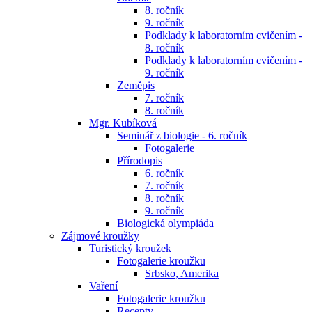
8. ročník
9. ročník
Podklady k laboratorním cvičením -
8. ročník
Podklady k laboratorním cvičením -
9. ročník
Zeměpis
7. ročník
8. ročník
Mgr. Kubíková
Seminář z biologie - 6. ročník
Fotogalerie
Přírodopis
6. ročník
7. ročník
8. ročník
9. ročník
Biologická olympiáda
Zájmové kroužky
Turistický kroužek
Fotogalerie kroužku
Srbsko, Amerika
Vaření
Fotogalerie kroužku
Recepty