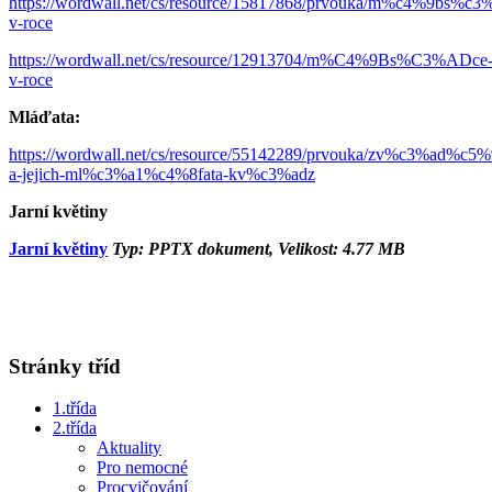
https://wordwall.net/cs/resource/15817868/prvouka/m%c4%9bs%c3
v-roce
https://wordwall.net/cs/resource/12913704/m%C4%9Bs%C3%ADce
v-roce
Mláďata:
https://wordwall.net/cs/resource/55142289/prvouka/zv%c3%ad%c5%
a-jejich-ml%c3%a1%c4%8fata-kv%c3%adz
Jarní květiny
Jarní květiny
Typ: PPTX dokument, Velikost: 4.77 MB
Stránky tříd
1.třída
2.třída
Aktuality
Pro nemocné
Procvičování