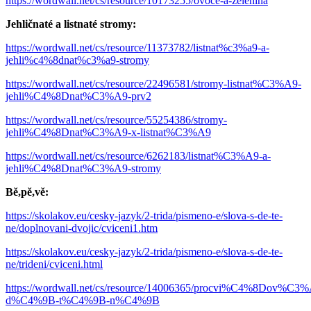
https://wordwall.net/cs/resource/10173255/ovoce-a-zelenina
Jehličnaté a listnaté stromy:
https://wordwall.net/cs/resource/11373782/listnat%c3%a9-a-
jehli%c4%8dnat%c3%a9-stromy
https://wordwall.net/cs/resource/22496581/stromy-listnat%C3%A9-
jehli%C4%8Dnat%C3%A9-prv2
https://wordwall.net/cs/resource/55254386/stromy-
jehli%C4%8Dnat%C3%A9-x-listnat%C3%A9
https://wordwall.net/cs/resource/6262183/listnat%C3%A9-a-
jehli%C4%8Dnat%C3%A9-stromy
Bě,pě,vě:
https://skolakov.eu/cesky-jazyk/2-trida/pismeno-e/slova-s-de-te-
ne/doplnovani-dvojic/cviceni1.htm
https://skolakov.eu/cesky-jazyk/2-trida/pismeno-e/slova-s-de-te-
ne/trideni/cviceni.html
https://wordwall.net/cs/resource/14006365/procvi%C4%8Dov%
d%C4%9B-t%C4%9B-n%C4%9B