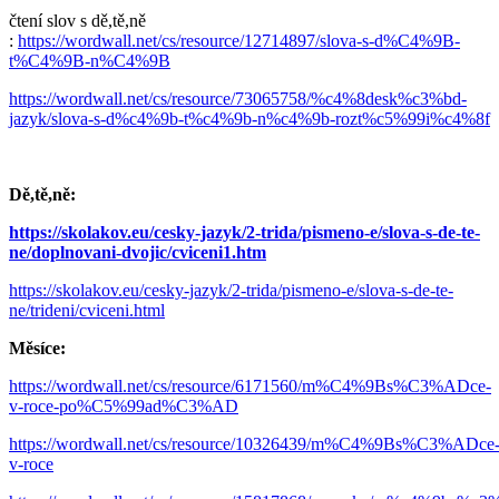
čtení slov s dě,tě,ně
:
https://wordwall.net/cs/resource/12714897/slova-s-d%C4%9B-
t%C4%9B-n%C4%9B
https://wordwall.net/cs/resource/73065758/%c4%8desk%c3%bd-
jazyk/slova-s-d%c4%9b-t%c4%9b-n%c4%9b-rozt%c5%99i%c4%8f
Dě,tě,ně:
https://skolakov.eu/cesky-jazyk/2-trida/pismeno-e/slova-s-de-te-
ne/doplnovani-dvojic/cviceni1.htm
https://skolakov.eu/cesky-jazyk/2-trida/pismeno-e/slova-s-de-te-
ne/trideni/cviceni.html
Měsíce:
https://wordwall.net/cs/resource/6171560/m%C4%9Bs%C3%ADce-
v-roce-po%C5%99ad%C3%AD
https://wordwall.net/cs/resource/10326439/m%C4%9Bs%C3%ADce
v-roce