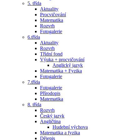
5. třída
Aktuality
Procvičování
Matematika
Rozvrh
Fotogalerie
6.třída
Aktuality
Rozvrh
Třídní fond
Výuka + procvičování
Anglický jazyk
Matematika + Fyzika
Fotogalerie
7.třída
Fotogalerie
Přírodopis
Matematika
8. třída
Rozvrh
Český jazyk
Angličtina
Hudební výchova
Matematika a fyzika
Dějepis