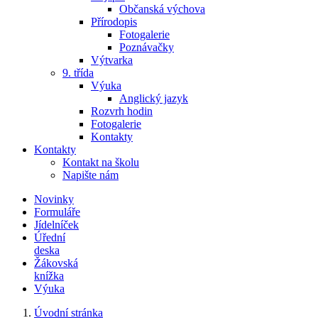
Občanská výchova
Přírodopis
Fotogalerie
Poznávačky
Výtvarka
9. třída
Výuka
Anglický jazyk
Rozvrh hodin
Fotogalerie
Kontakty
Kontakty
Kontakt na školu
Napište nám
Novinky
Formuláře
Jídelníček
Úřední
deska
Žákovská
knížka
Výuka
Úvodní stránka