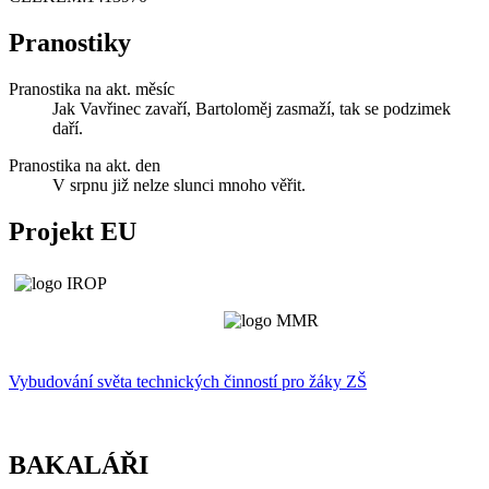
Pranostiky
Pranostika na akt. měsíc
Jak Vavřinec zavaří, Bartoloměj zasmaží, tak se podzimek
daří.
Pranostika na akt. den
V srpnu již nelze slunci mnoho věřit.
Projekt EU
Vybudování světa technických činností p
r
o žáky ZŠ
BAKALÁŘI