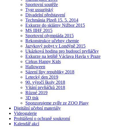
Sportovní soutěže
Tygr ussurijský
Divadelní představení
Techmánia Plzeň 15. 5. 2014
Exkurze do sklárny Nižbor 2015
MS IIHF 2015
Sportovní olympiáda 2015
Rekonstrukce učebny chemie
Jazykový pobyt v Londýně 2015
Ukázková hodina pro budoucí prvňáčky
Exkurze na letiště Václava Havla v Praze
Cirkus Happy Kids
Halloween
Sázení lípy republiky 2018
Letecký den 2019
90. výročí školy 2018
Vítání prvňáčků 2018
Různé 2019
3D tisk
Sponzorujeme zvíře ze ZOO Plasy
Digitální učební materiály
Videogalerie
Prohlášení o ochraně soukromí
Kalendář akcí