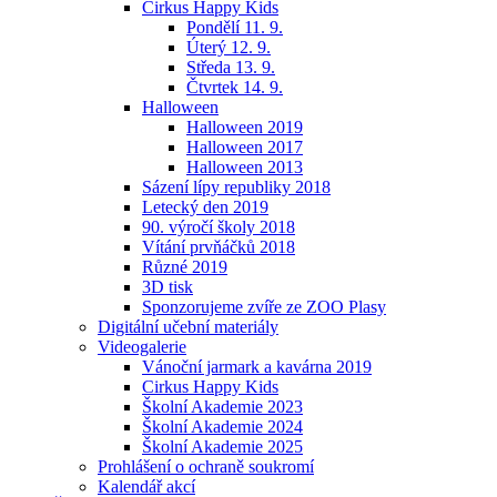
Cirkus Happy Kids
Pondělí 11. 9.
Úterý 12. 9.
Středa 13. 9.
Čtvrtek 14. 9.
Halloween
Halloween 2019
Halloween 2017
Halloween 2013
Sázení lípy republiky 2018
Letecký den 2019
90. výročí školy 2018
Vítání prvňáčků 2018
Různé 2019
3D tisk
Sponzorujeme zvíře ze ZOO Plasy
Digitální učební materiály
Videogalerie
Vánoční jarmark a kavárna 2019
Cirkus Happy Kids
Školní Akademie 2023
Školní Akademie 2024
Školní Akademie 2025
Prohlášení o ochraně soukromí
Kalendář akcí