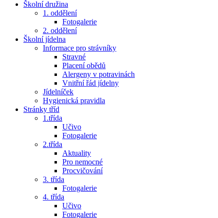
Školní družina
1. oddělení
Fotogalerie
2. oddělení
Školní jídelna
Informace pro strávníky
Stravné
Placení obědů
Alergeny v potravinách
Vnitřní řád jídelny
Jídelníček
Hygienická pravidla
Stránky tříd
1.třída
Učivo
Fotogalerie
2.třída
Aktuality
Pro nemocné
Procvičování
3. třída
Fotogalerie
4. třída
Učivo
Fotogalerie