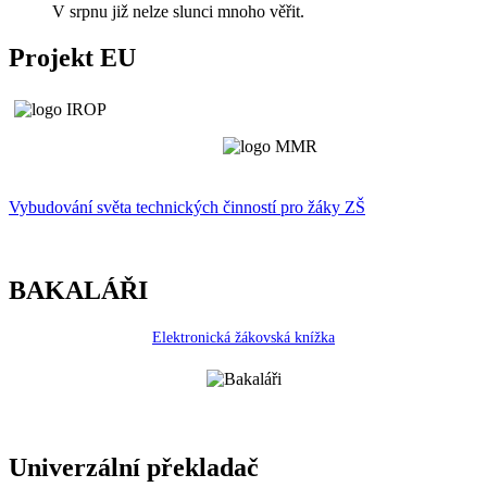
V srpnu již nelze slunci mnoho věřit.
Projekt EU
Vybudování světa technických činností p
r
o žáky ZŠ
BAKALÁŘI
Elektronická žákovská knížka
Univerzální překladač