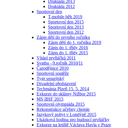
Drakiáda 2013
Drakiáda 2012
Sportovní den
T-mobile běh 2019
Sportovní den 2015
Sportovní den 2013
Sportovní den 2012
Zápis dětí do prvního ročníku
Zápis dětí do 1. ročníku 2019
Zápis do 1. třídy 2016
Zápis do 1. třídy 2015
Vítání prvňáčků 2011
Svatba - 9.ročník 2010⁄11
Čarodějnice 2010
Sportovní soutěže
Tygr ussurijský
Divadelní představení
Techmánia Plzeň 15. 5. 2014
Exkurze do sklárny Nižbor 2015
MS IIHF 2015
Sportovní olympiáda 2015
Rekonstrukce učebny chemie
Jazykový pobyt v Londýně 2015
Ukázková hodina pro budoucí prvňáčky
Exkurze na letiště Václava Havla v Praze