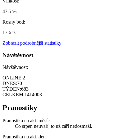
Vlhkost:
47.5 %
Rosný bod:
17.6 °C
Zobrazit podrobnější statistiky
Návštěvnost
Návštěvnost:
ONLINE:
2
DNES:
70
TÝDEN:
683
CELKEM:
1414003
Pranostiky
Pranostika na akt. měsíc
Co srpen neuvaří, to už září nedosmaží.
Pranostika na akt. den