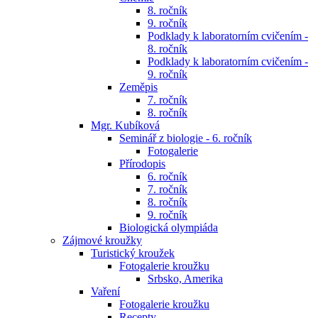
8. ročník
9. ročník
Podklady k laboratorním cvičením -
8. ročník
Podklady k laboratorním cvičením -
9. ročník
Zeměpis
7. ročník
8. ročník
Mgr. Kubíková
Seminář z biologie - 6. ročník
Fotogalerie
Přírodopis
6. ročník
7. ročník
8. ročník
9. ročník
Biologická olympiáda
Zájmové kroužky
Turistický kroužek
Fotogalerie kroužku
Srbsko, Amerika
Vaření
Fotogalerie kroužku
Recepty