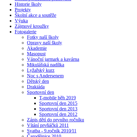
Historie školy
Projekty
Školní akce a soutěže
Výuka
Zájmové kroužky
Fotogalerie
Fotky naší školy
Opravy naší školy
Akademie
Masopust
Vánoční jarmark a kavárna
Mikulášská nadílka
Lyžařský kurz
Noc s Andersenem
Dětský den
Drakiáda
Sportovní den
T-mobile běh 2019
Sportovní den 2015
Sportovní den 2013
Sportovní den 2012
Zápis dětí do prvního ročníku
Vítání prvňáčků 2011
Svatba - 9.ročník 2010⁄11
Čarodějnice 2010