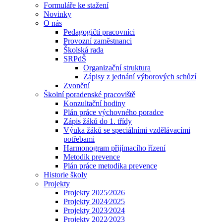
Formuláře ke stažení
Novinky
O nás
Pedagogičtí pracovníci
Provozní zaměstnanci
Školská rada
SRPdŠ
Organizační struktura
Zápisy z jednání výborových schůzí
Zvonění
Školní poradenské pracoviště
Konzultační hodiny
Plán práce výchovného poradce
Zápis žáků do 1. třídy
Výuka žáků se speciálními vzdělávacími
potřebami
Harmonogram přijímacího řízení
Metodik prevence
Plán práce metodika prevence
Historie školy
Projekty
Projekty 2025⁄2026
Projekty 2024⁄2025
Projekty 2023⁄2024
Projekty 2022⁄2023