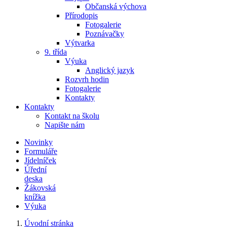
Občanská výchova
Přírodopis
Fotogalerie
Poznávačky
Výtvarka
9. třída
Výuka
Anglický jazyk
Rozvrh hodin
Fotogalerie
Kontakty
Kontakty
Kontakt na školu
Napište nám
Novinky
Formuláře
Jídelníček
Úřední
deska
Žákovská
knížka
Výuka
Úvodní stránka