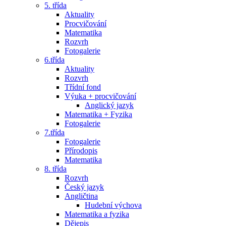
5. třída
Aktuality
Procvičování
Matematika
Rozvrh
Fotogalerie
6.třída
Aktuality
Rozvrh
Třídní fond
Výuka + procvičování
Anglický jazyk
Matematika + Fyzika
Fotogalerie
7.třída
Fotogalerie
Přírodopis
Matematika
8. třída
Rozvrh
Český jazyk
Angličtina
Hudební výchova
Matematika a fyzika
Dějepis