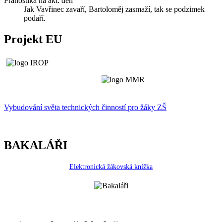
Pranostika na akt. den
Jak Vavřinec zavaří, Bartoloměj zasmaží, tak se podzimek
podaří.
Projekt EU
Vybudování světa technických činností p
r
o žáky ZŠ
BAKALÁŘI
Elektronická žákovská knížka