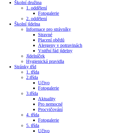
Školní družina
1. oddělení
Fotogalerie
2. oddělení
Školní jídelna
Informace pro strávníky
Stravné
Placení obědů
Alergeny v potravinách
Vnitřní řád jídelny
Jídelníček
Hygienická pravidla
Stránky tříd
1. třída
2.třída
Učivo
Fotogalerie
3.třída
Aktuality
Pro nemocné
Procvičování
4. třída
Fotogalerie
5. třída
Učivo