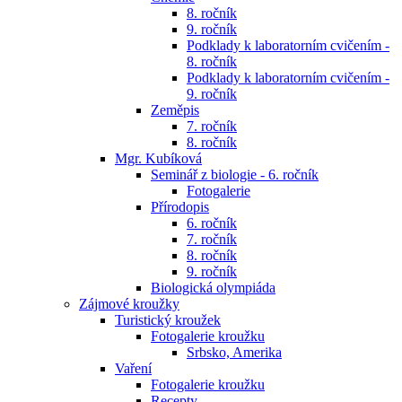
8. ročník
9. ročník
Podklady k laboratorním cvičením -
8. ročník
Podklady k laboratorním cvičením -
9. ročník
Zeměpis
7. ročník
8. ročník
Mgr. Kubíková
Seminář z biologie - 6. ročník
Fotogalerie
Přírodopis
6. ročník
7. ročník
8. ročník
9. ročník
Biologická olympiáda
Zájmové kroužky
Turistický kroužek
Fotogalerie kroužku
Srbsko, Amerika
Vaření
Fotogalerie kroužku
Recepty