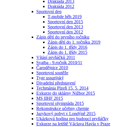
Drakiáda 2013
Drakiáda 2012
Sportovní den
T-mobile běh 2019
Sportovní den 2015
Sportovní den 2013
Sportovní den 2012
Zápis dětí do prvního ročníku
Zápis dětí do 1. ročníku 2019
Zápis do 1. třídy 2016
Zápis do 1. třídy 2015
Vítání prvňáčků 2011
Svatba - 9.ročník 2010⁄11
Čarodějnice 2010
Sportovní soutěže
Tygr ussurijský
Divadelní představení
Techmánia Plzeň 15. 5. 2014
Exkurze do sklárny Nižbor 2015
MS IIHF 2015
Sportovní olympiáda 2015
Rekonstrukce učebny chemie
Jazykový pobyt v Londýně 2015
Ukázková hodina pro budoucí prvňáčky
Exkurze na letiště Václava Havla v Praze