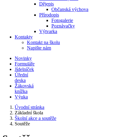
Dějepis
Občanská výchova
Přírodopis
Fotogalerie
Poznávačky
Výtvarka
Kontakty
Kontakt na školu
Napište nám
Novinky
Formuláře
Jídelníček
Úřední
deska
Žákovská
knížka
Výuka
Úvodní stránka
Základní škola
Školní akce a soutěže
Soutěže