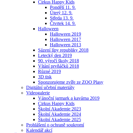
Cirkus Happy Kids
Pondělí 11. 9.
Úterý 12. 9.
Středa 13. 9.
Čtvrtek 14. 9.
Halloween
Halloween 2019
Halloween 2017
Halloween 2013
Sázení lípy republiky 2018
Letecký den 2019
90. výročí školy 2018
Vítání prvňáčků 2018
Různé 2019
3D tisk
Sponzorujeme zvíře ze ZOO Plasy
Digitální učební materiály
Videogalerie
Vánoční jarmark a kavárna 2019
Cirkus Happy Kids
Školní Akademie 2023
Školní Akademie 2024
Školní Akademie 2025
Prohlášení o ochraně soukromí
Kalendář akcí