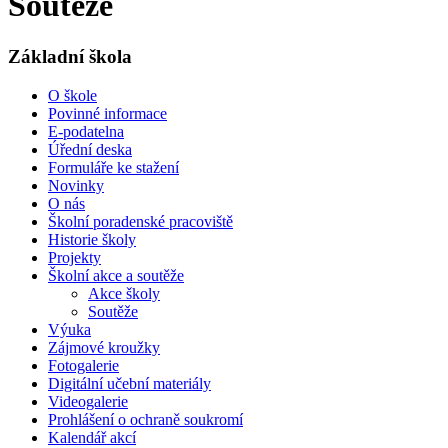
Soutěže
Základní škola
O škole
Povinné informace
E-podatelna
Úřední deska
Formuláře ke stažení
Novinky
O nás
Školní poradenské pracoviště
Historie školy
Projekty
Školní akce a soutěže
Akce školy
Soutěže
Výuka
Zájmové kroužky
Fotogalerie
Digitální učební materiály
Videogalerie
Prohlášení o ochraně soukromí
Kalendář akcí