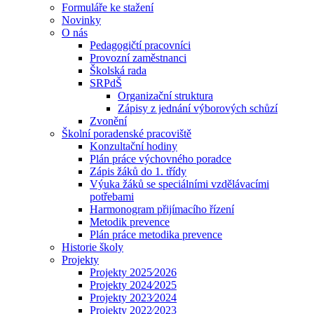
Formuláře ke stažení
Novinky
O nás
Pedagogičtí pracovníci
Provozní zaměstnanci
Školská rada
SRPdŠ
Organizační struktura
Zápisy z jednání výborových schůzí
Zvonění
Školní poradenské pracoviště
Konzultační hodiny
Plán práce výchovného poradce
Zápis žáků do 1. třídy
Výuka žáků se speciálními vzdělávacími
potřebami
Harmonogram přijímacího řízení
Metodik prevence
Plán práce metodika prevence
Historie školy
Projekty
Projekty 2025⁄2026
Projekty 2024⁄2025
Projekty 2023⁄2024
Projekty 2022⁄2023