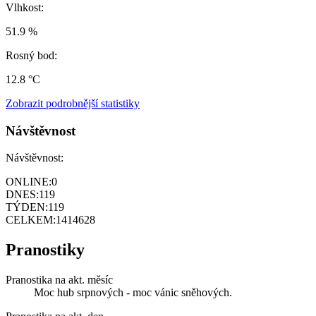
Vlhkost:
51.9 %
Rosný bod:
12.8 °C
Zobrazit podrobnější statistiky
Návštěvnost
Návštěvnost:
ONLINE:
0
DNES:
119
TÝDEN:
119
CELKEM:
1414628
Pranostiky
Pranostika na akt. měsíc
Moc hub srpnových - moc vánic sněhových.