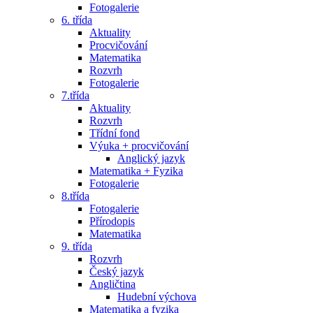
Fotogalerie
6. třída
Aktuality
Procvičování
Matematika
Rozvrh
Fotogalerie
7.třída
Aktuality
Rozvrh
Třídní fond
Výuka + procvičování
Anglický jazyk
Matematika + Fyzika
Fotogalerie
8.třída
Fotogalerie
Přírodopis
Matematika
9. třída
Rozvrh
Český jazyk
Angličtina
Hudební výchova
Matematika a fyzika