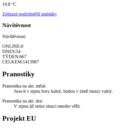
19.8 °C
Zobrazit podrobnější statistiky
Návštěvnost
Návštěvnost:
ONLINE:
0
DNES:
54
TÝDEN:
667
CELKEM:
1413987
Pranostiky
Pranostika na akt. měsíc
Jsou-li v srpnu hory kalný, budou v zimě mrazy valný.
Pranostika na akt. den
V srpnu již nelze slunci mnoho věřit.
Projekt EU