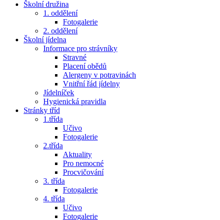
Školní družina
1. oddělení
Fotogalerie
2. oddělení
Školní jídelna
Informace pro strávníky
Stravné
Placení obědů
Alergeny v potravinách
Vnitřní řád jídelny
Jídelníček
Hygienická pravidla
Stránky tříd
1.třída
Učivo
Fotogalerie
2.třída
Aktuality
Pro nemocné
Procvičování
3. třída
Fotogalerie
4. třída
Učivo
Fotogalerie