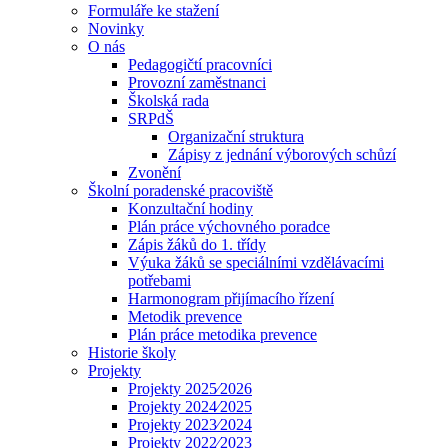
Formuláře ke stažení
Novinky
O nás
Pedagogičtí pracovníci
Provozní zaměstnanci
Školská rada
SRPdŠ
Organizační struktura
Zápisy z jednání výborových schůzí
Zvonění
Školní poradenské pracoviště
Konzultační hodiny
Plán práce výchovného poradce
Zápis žáků do 1. třídy
Výuka žáků se speciálními vzdělávacími
potřebami
Harmonogram přijímacího řízení
Metodik prevence
Plán práce metodika prevence
Historie školy
Projekty
Projekty 2025⁄2026
Projekty 2024⁄2025
Projekty 2023⁄2024
Projekty 2022⁄2023