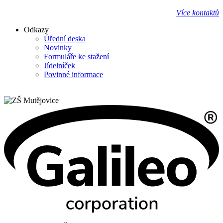
Více kontaktů
Odkazy
Úřední deska
Novinky
Formuláře ke stažení
Jídelníček
Povinné informace