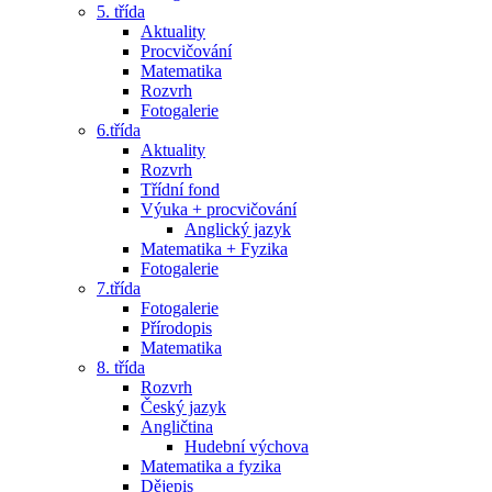
5. třída
Aktuality
Procvičování
Matematika
Rozvrh
Fotogalerie
6.třída
Aktuality
Rozvrh
Třídní fond
Výuka + procvičování
Anglický jazyk
Matematika + Fyzika
Fotogalerie
7.třída
Fotogalerie
Přírodopis
Matematika
8. třída
Rozvrh
Český jazyk
Angličtina
Hudební výchova
Matematika a fyzika
Dějepis