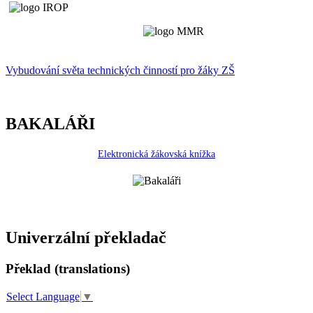
Vybudování světa technických činností p
r
o žáky ZŠ
BAKALÁŘI
Elektronická žákovská knížka
Univerzální překladač
Překlad (translations)
Select Language
▼