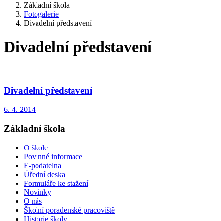
Základní škola
Fotogalerie
Divadelní představení
Divadelní představení
Divadelní představení
6. 4. 2014
Základní škola
O škole
Povinné informace
E-podatelna
Úřední deska
Formuláře ke stažení
Novinky
O nás
Školní poradenské pracoviště
Historie školy