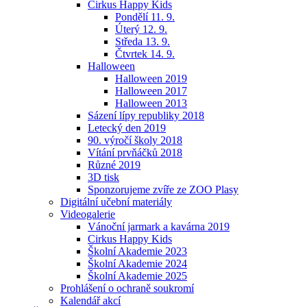
Cirkus Happy Kids
Pondělí 11. 9.
Úterý 12. 9.
Středa 13. 9.
Čtvrtek 14. 9.
Halloween
Halloween 2019
Halloween 2017
Halloween 2013
Sázení lípy republiky 2018
Letecký den 2019
90. výročí školy 2018
Vítání prvňáčků 2018
Různé 2019
3D tisk
Sponzorujeme zvíře ze ZOO Plasy
Digitální učební materiály
Videogalerie
Vánoční jarmark a kavárna 2019
Cirkus Happy Kids
Školní Akademie 2023
Školní Akademie 2024
Školní Akademie 2025
Prohlášení o ochraně soukromí
Kalendář akcí