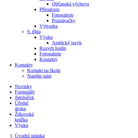
Občanská výchova
Přírodopis
Fotogalerie
Poznávačky
Výtvarka
9. třída
Výuka
Anglický jazyk
Rozvrh hodin
Fotogalerie
Kontakty
Kontakty
Kontakt na školu
Napište nám
Novinky
Formuláře
Jídelníček
Úřední
deska
Žákovská
knížka
Výuka
Úvodní stránka