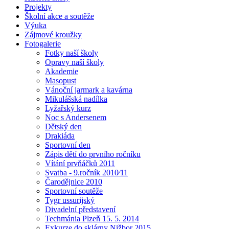
Projekty
Školní akce a soutěže
Výuka
Zájmové kroužky
Fotogalerie
Fotky naší školy
Opravy naší školy
Akademie
Masopust
Vánoční jarmark a kavárna
Mikulášská nadílka
Lyžařský kurz
Noc s Andersenem
Dětský den
Drakiáda
Sportovní den
Zápis dětí do prvního ročníku
Vítání prvňáčků 2011
Svatba - 9.ročník 2010⁄11
Čarodějnice 2010
Sportovní soutěže
Tygr ussurijský
Divadelní představení
Techmánia Plzeň 15. 5. 2014
Exkurze do sklárny Nižbor 2015