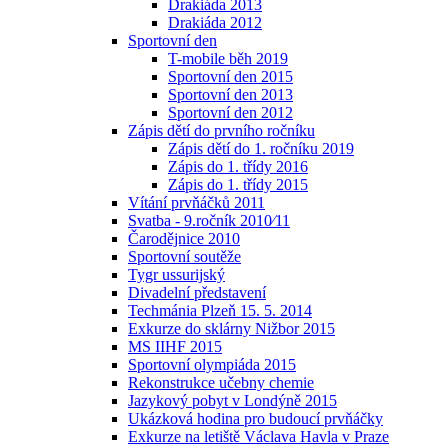
Drakiáda 2013
Drakiáda 2012
Sportovní den
T-mobile běh 2019
Sportovní den 2015
Sportovní den 2013
Sportovní den 2012
Zápis dětí do prvního ročníku
Zápis dětí do 1. ročníku 2019
Zápis do 1. třídy 2016
Zápis do 1. třídy 2015
Vítání prvňáčků 2011
Svatba - 9.ročník 2010⁄11
Čarodějnice 2010
Sportovní soutěže
Tygr ussurijský
Divadelní představení
Techmánia Plzeň 15. 5. 2014
Exkurze do sklárny Nižbor 2015
MS IIHF 2015
Sportovní olympiáda 2015
Rekonstrukce učebny chemie
Jazykový pobyt v Londýně 2015
Ukázková hodina pro budoucí prvňáčky
Exkurze na letiště Václava Havla v Praze