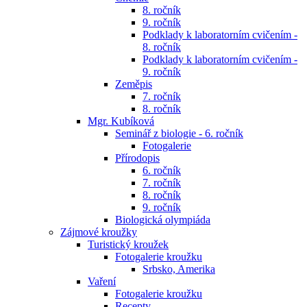
8. ročník
9. ročník
Podklady k laboratorním cvičením -
8. ročník
Podklady k laboratorním cvičením -
9. ročník
Zeměpis
7. ročník
8. ročník
Mgr. Kubíková
Seminář z biologie - 6. ročník
Fotogalerie
Přírodopis
6. ročník
7. ročník
8. ročník
9. ročník
Biologická olympiáda
Zájmové kroužky
Turistický kroužek
Fotogalerie kroužku
Srbsko, Amerika
Vaření
Fotogalerie kroužku
Recepty