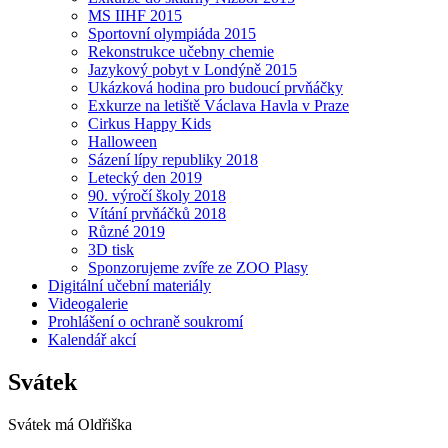
MS IIHF 2015
Sportovní olympiáda 2015
Rekonstrukce učebny chemie
Jazykový pobyt v Londýně 2015
Ukázková hodina pro budoucí prvňáčky
Exkurze na letiště Václava Havla v Praze
Cirkus Happy Kids
Halloween
Sázení lípy republiky 2018
Letecký den 2019
90. výročí školy 2018
Vítání prvňáčků 2018
Různé 2019
3D tisk
Sponzorujeme zvíře ze ZOO Plasy
Digitální učební materiály
Videogalerie
Prohlášení o ochraně soukromí
Kalendář akcí
Svátek
Svátek má
Oldřiška