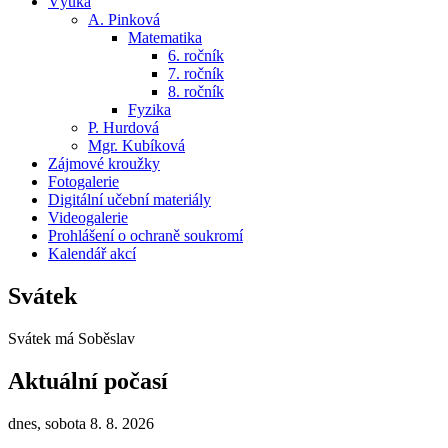
Výuka
A. Pinková
Matematika
6. ročník
7. ročník
8. ročník
Fyzika
P. Hurdová
Mgr. Kubíková
Zájmové kroužky
Fotogalerie
Digitální učební materiály
Videogalerie
Prohlášení o ochraně soukromí
Kalendář akcí
Svátek
Svátek má
Soběslav
Aktuální počasí
dnes, sobota 8. 8. 2026