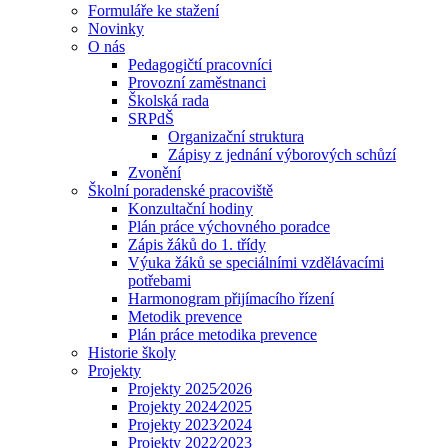
Formuláře ke stažení
Novinky
O nás
Pedagogičtí pracovníci
Provozní zaměstnanci
Školská rada
SRPdŠ
Organizační struktura
Zápisy z jednání výborových schůzí
Zvonění
Školní poradenské pracoviště
Konzultační hodiny
Plán práce výchovného poradce
Zápis žáků do 1. třídy
Výuka žáků se speciálními vzdělávacími
potřebami
Harmonogram přijímacího řízení
Metodik prevence
Plán práce metodika prevence
Historie školy
Projekty
Projekty 2025⁄2026
Projekty 2024⁄2025
Projekty 2023⁄2024
Projekty 2022⁄2023