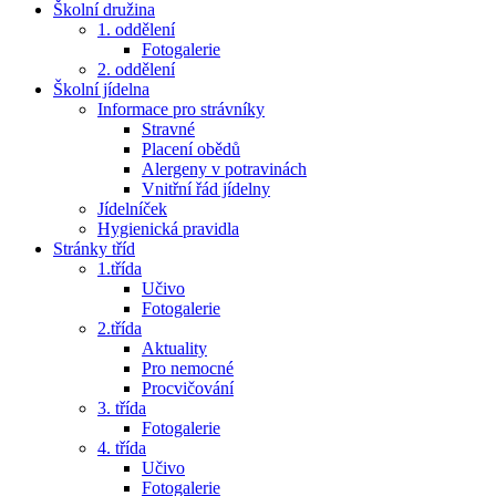
Školní družina
1. oddělení
Fotogalerie
2. oddělení
Školní jídelna
Informace pro strávníky
Stravné
Placení obědů
Alergeny v potravinách
Vnitřní řád jídelny
Jídelníček
Hygienická pravidla
Stránky tříd
1.třída
Učivo
Fotogalerie
2.třída
Aktuality
Pro nemocné
Procvičování
3. třída
Fotogalerie
4. třída
Učivo
Fotogalerie