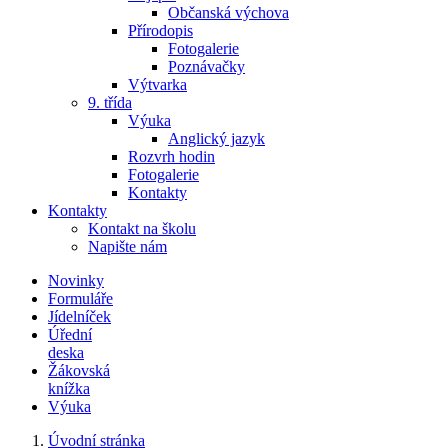
Občanská výchova
Přírodopis
Fotogalerie
Poznávačky
Výtvarka
9. třída
Výuka
Anglický jazyk
Rozvrh hodin
Fotogalerie
Kontakty
Kontakty
Kontakt na školu
Napište nám
Novinky
Formuláře
Jídelníček
Úřední
deska
Žákovská
knížka
Výuka
Úvodní stránka