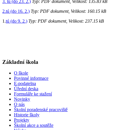
3. tú (do 23. 2.)
Typ: PDF dokument, Velikost: 135.83 kB
2.tú (do 16. 2.)
Typ: PDF dokument, Velikost: 160.15 kB
1.
tú (do 9. 2.)
Typ: PDF dokument, Velikost: 237.15 kB
Základní škola
O škole
Povinné informace
E-podatelna
Úřední deska
Formuláře ke stažení
Novinky
O nás
Školní poradenské pracoviště
Historie školy
Projekty
Školní akce a soutěže