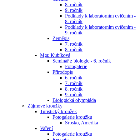
8. ročník
9. ročník
Podklady k laboratorním cvičením -
8. ročník
Podklady k laboratorním cvičením -
9. ročník
Zeměpis
7. ročník
8. ročník
Mgr. Kubíková
Seminář z biologie - 6. ročník
Fotogalerie
Přírodopis
6. ročník
7. ročník
8. ročník
9. ročník
Biologická olympiáda
Zájmové kroužky
Turistický kroužek
Fotogalerie kroužku
Srbsko, Amerika
Vaření
Fotogalerie kroužku
Recepty