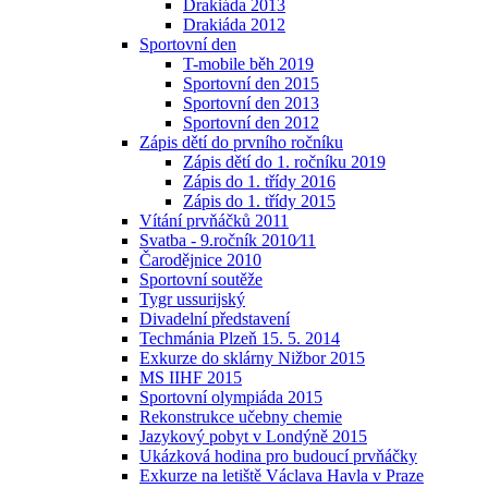
Drakiáda 2013
Drakiáda 2012
Sportovní den
T-mobile běh 2019
Sportovní den 2015
Sportovní den 2013
Sportovní den 2012
Zápis dětí do prvního ročníku
Zápis dětí do 1. ročníku 2019
Zápis do 1. třídy 2016
Zápis do 1. třídy 2015
Vítání prvňáčků 2011
Svatba - 9.ročník 2010⁄11
Čarodějnice 2010
Sportovní soutěže
Tygr ussurijský
Divadelní představení
Techmánia Plzeň 15. 5. 2014
Exkurze do sklárny Nižbor 2015
MS IIHF 2015
Sportovní olympiáda 2015
Rekonstrukce učebny chemie
Jazykový pobyt v Londýně 2015
Ukázková hodina pro budoucí prvňáčky
Exkurze na letiště Václava Havla v Praze