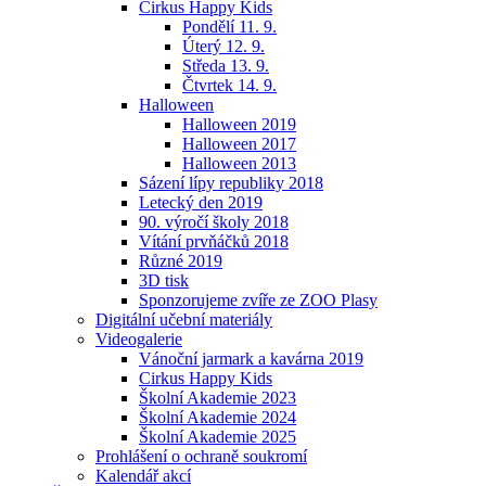
Cirkus Happy Kids
Pondělí 11. 9.
Úterý 12. 9.
Středa 13. 9.
Čtvrtek 14. 9.
Halloween
Halloween 2019
Halloween 2017
Halloween 2013
Sázení lípy republiky 2018
Letecký den 2019
90. výročí školy 2018
Vítání prvňáčků 2018
Různé 2019
3D tisk
Sponzorujeme zvíře ze ZOO Plasy
Digitální učební materiály
Videogalerie
Vánoční jarmark a kavárna 2019
Cirkus Happy Kids
Školní Akademie 2023
Školní Akademie 2024
Školní Akademie 2025
Prohlášení o ochraně soukromí
Kalendář akcí