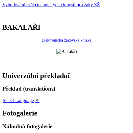
Vybudování světa technických činností p
r
o žáky ZŠ
BAKALÁŘI
Elektronická žákovská knížka
Univerzální překladač
Překlad (translations)
Select Language
▼
Fotogalerie
Náhodná fotogalerie