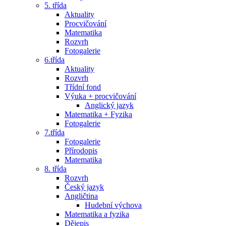
5. třída
Aktuality
Procvičování
Matematika
Rozvrh
Fotogalerie
6.třída
Aktuality
Rozvrh
Třídní fond
Výuka + procvičování
Anglický jazyk
Matematika + Fyzika
Fotogalerie
7.třída
Fotogalerie
Přírodopis
Matematika
8. třída
Rozvrh
Český jazyk
Angličtina
Hudební výchova
Matematika a fyzika
Dějepis