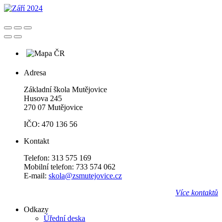
Adresa
Základní škola Mutějovice
Husova 245
270 07 Mutějovice
IČO: 470 136 56
Kontakt
Telefon: 313 575 169
Mobilní telefon: 733 574 062
E-mail:
skola@zsmutejovice.cz
Více kontaktů
Odkazy
Úřední deska