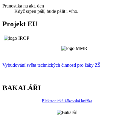
Pranostika na akt. den
Když srpen pálí, bude pálit i víno.
Projekt EU
Vybudování světa technických činností p
r
o žáky ZŠ
BAKALÁŘI
Elektronická žákovská knížka