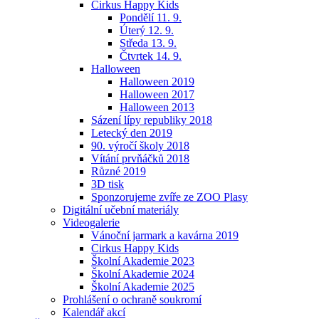
Cirkus Happy Kids
Pondělí 11. 9.
Úterý 12. 9.
Středa 13. 9.
Čtvrtek 14. 9.
Halloween
Halloween 2019
Halloween 2017
Halloween 2013
Sázení lípy republiky 2018
Letecký den 2019
90. výročí školy 2018
Vítání prvňáčků 2018
Různé 2019
3D tisk
Sponzorujeme zvíře ze ZOO Plasy
Digitální učební materiály
Videogalerie
Vánoční jarmark a kavárna 2019
Cirkus Happy Kids
Školní Akademie 2023
Školní Akademie 2024
Školní Akademie 2025
Prohlášení o ochraně soukromí
Kalendář akcí