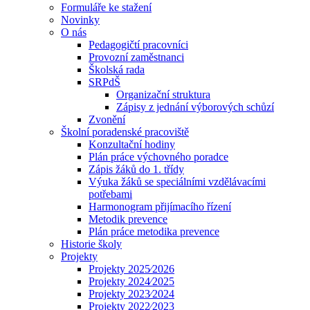
Formuláře ke stažení
Novinky
O nás
Pedagogičtí pracovníci
Provozní zaměstnanci
Školská rada
SRPdŠ
Organizační struktura
Zápisy z jednání výborových schůzí
Zvonění
Školní poradenské pracoviště
Konzultační hodiny
Plán práce výchovného poradce
Zápis žáků do 1. třídy
Výuka žáků se speciálními vzdělávacími
potřebami
Harmonogram přijímacího řízení
Metodik prevence
Plán práce metodika prevence
Historie školy
Projekty
Projekty 2025⁄2026
Projekty 2024⁄2025
Projekty 2023⁄2024
Projekty 2022⁄2023