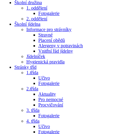
Školní družina
1. oddělení
Fotogalerie
2. oddělení
Školní jídelna
Informace pro strávníky
Stravné
Placení obědů
Alergeny v potravinách
Vnitřní řád jídelny
Jídelníček
Hygienická pravidla
Stránky tříd
1.třída
Učivo
Fotogalerie
2.třída
Aktuality
Pro nemocné
Procvičování
3. třída
Fotogalerie
4. třída
Učivo
Fotogalerie