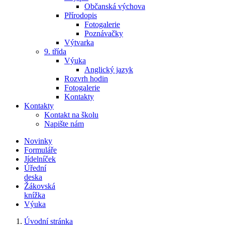
Občanská výchova
Přírodopis
Fotogalerie
Poznávačky
Výtvarka
9. třída
Výuka
Anglický jazyk
Rozvrh hodin
Fotogalerie
Kontakty
Kontakty
Kontakt na školu
Napište nám
Novinky
Formuláře
Jídelníček
Úřední
deska
Žákovská
knížka
Výuka
Úvodní stránka