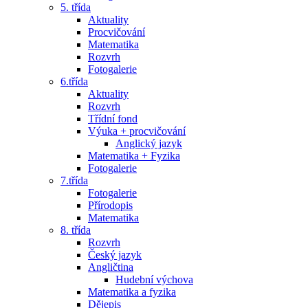
5. třída
Aktuality
Procvičování
Matematika
Rozvrh
Fotogalerie
6.třída
Aktuality
Rozvrh
Třídní fond
Výuka + procvičování
Anglický jazyk
Matematika + Fyzika
Fotogalerie
7.třída
Fotogalerie
Přírodopis
Matematika
8. třída
Rozvrh
Český jazyk
Angličtina
Hudební výchova
Matematika a fyzika
Dějepis