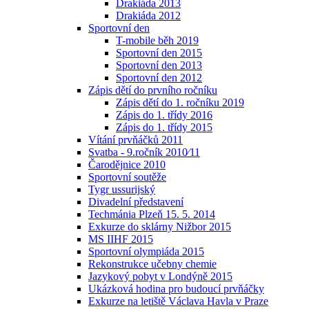
Drakiáda 2013
Drakiáda 2012
Sportovní den
T-mobile běh 2019
Sportovní den 2015
Sportovní den 2013
Sportovní den 2012
Zápis dětí do prvního ročníku
Zápis dětí do 1. ročníku 2019
Zápis do 1. třídy 2016
Zápis do 1. třídy 2015
Vítání prvňáčků 2011
Svatba - 9.ročník 2010⁄11
Čarodějnice 2010
Sportovní soutěže
Tygr ussurijský
Divadelní představení
Techmánia Plzeň 15. 5. 2014
Exkurze do sklárny Nižbor 2015
MS IIHF 2015
Sportovní olympiáda 2015
Rekonstrukce učebny chemie
Jazykový pobyt v Londýně 2015
Ukázková hodina pro budoucí prvňáčky
Exkurze na letiště Václava Havla v Praze