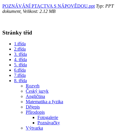
POZNÁVÁNÍ PTACTVA S NÁPOVĚDOU.ppt
Typ: PPT
dokument, Velikost: 2.12 MB
Stránky tříd
1.třída
2.třída
3. třída
4. třída
5. třída
6.třída
7.třída
8. třída
Rozvrh
Český jazyk
Angličtina
Matematika a fyzika
Dějepis
Přírodopis
Fotogalerie
Poznávačky
Výtvarka