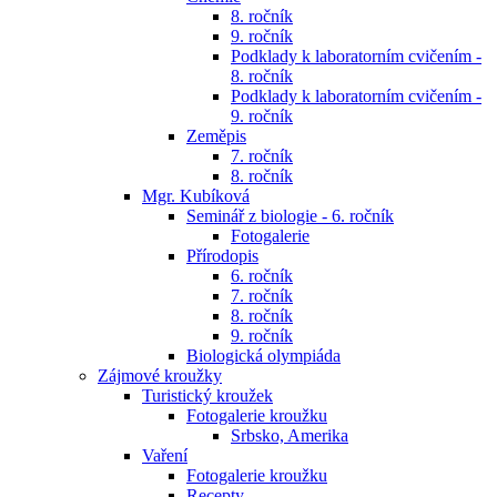
8. ročník
9. ročník
Podklady k laboratorním cvičením -
8. ročník
Podklady k laboratorním cvičením -
9. ročník
Zeměpis
7. ročník
8. ročník
Mgr. Kubíková
Seminář z biologie - 6. ročník
Fotogalerie
Přírodopis
6. ročník
7. ročník
8. ročník
9. ročník
Biologická olympiáda
Zájmové kroužky
Turistický kroužek
Fotogalerie kroužku
Srbsko, Amerika
Vaření
Fotogalerie kroužku
Recepty