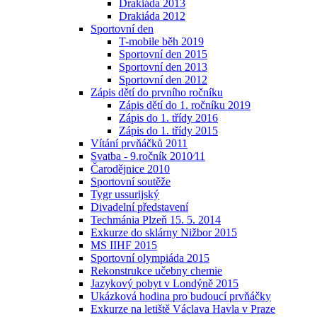
Drakiáda 2013
Drakiáda 2012
Sportovní den
T-mobile běh 2019
Sportovní den 2015
Sportovní den 2013
Sportovní den 2012
Zápis dětí do prvního ročníku
Zápis dětí do 1. ročníku 2019
Zápis do 1. třídy 2016
Zápis do 1. třídy 2015
Vítání prvňáčků 2011
Svatba - 9.ročník 2010⁄11
Čarodějnice 2010
Sportovní soutěže
Tygr ussurijský
Divadelní představení
Techmánia Plzeň 15. 5. 2014
Exkurze do sklárny Nižbor 2015
MS IIHF 2015
Sportovní olympiáda 2015
Rekonstrukce učebny chemie
Jazykový pobyt v Londýně 2015
Ukázková hodina pro budoucí prvňáčky
Exkurze na letiště Václava Havla v Praze