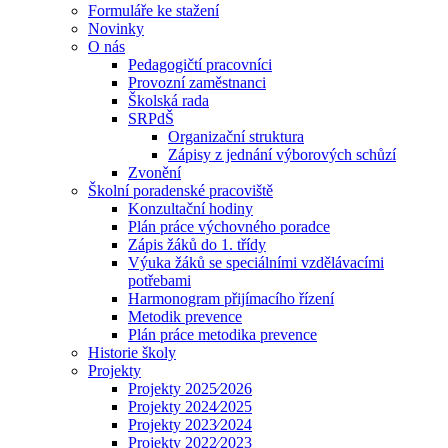
Formuláře ke stažení
Novinky
O nás
Pedagogičtí pracovníci
Provozní zaměstnanci
Školská rada
SRPdŠ
Organizační struktura
Zápisy z jednání výborových schůzí
Zvonění
Školní poradenské pracoviště
Konzultační hodiny
Plán práce výchovného poradce
Zápis žáků do 1. třídy
Výuka žáků se speciálními vzdělávacími
potřebami
Harmonogram přijímacího řízení
Metodik prevence
Plán práce metodika prevence
Historie školy
Projekty
Projekty 2025⁄2026
Projekty 2024⁄2025
Projekty 2023⁄2024
Projekty 2022⁄2023