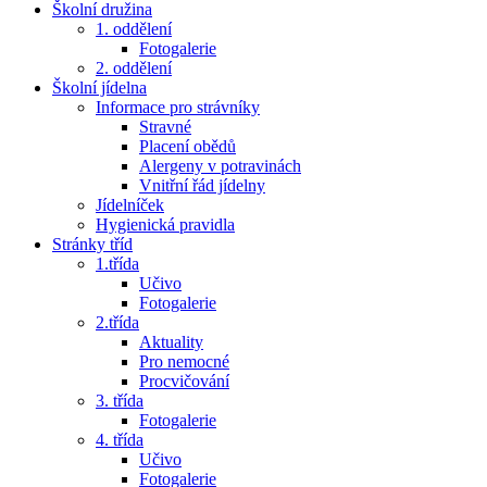
Školní družina
1. oddělení
Fotogalerie
2. oddělení
Školní jídelna
Informace pro strávníky
Stravné
Placení obědů
Alergeny v potravinách
Vnitřní řád jídelny
Jídelníček
Hygienická pravidla
Stránky tříd
1.třída
Učivo
Fotogalerie
2.třída
Aktuality
Pro nemocné
Procvičování
3. třída
Fotogalerie
4. třída
Učivo
Fotogalerie