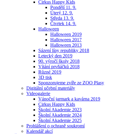
Cirkus Happy Kids
Pondělí 11. 9.
Úterý 12. 9.
Středa 13. 9.
Čtvrtek 14. 9.
Halloween
Halloween 2019
Halloween 2017
Halloween 2013
Sázení lípy republiky 2018
Letecký den 2019
90. výročí školy 2018
Vítání prvňáčků 2018
Různé 2019
3D tisk
Sponzorujeme zvíře ze ZOO Plasy
Digitální učební materiály
Videogalerie
Vánoční jarmark a kavárna 2019
Cirkus Happy Kids
Školní Akademie 2023
Školní Akademie 2024
Školní Akademie 2025
Prohlášení o ochraně soukromí
Kalendář akcí