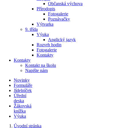
Občanská výchova
Přírodopis
Fotogalerie
Poznávačky
Výtvarka
9. třída
Výuka
Anglický jazyk
Rozvrh hodin
Fotogalerie
Kontakty
Kontakty
Kontakt na školu
Napište nám
Novinky
Formuláře
Jídelníček
Úřední
deska
Žákovská
knížka
Výuka
Úvodní stránka