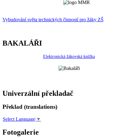
Vybudování světa technických činností p
r
o žáky ZŠ
BAKALÁŘI
Elektronická žákovská knížka
Univerzální překladač
Překlad (translations)
Select Language
▼
Fotogalerie