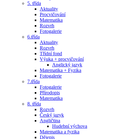
5. třída
Aktuality
Procvičování
Matematika
Rozvrh
Fotogalerie
6.třída
Aktuality
Rozvrh
Třídní fond
Výuka + procvičování
Anglický jazyk
Matematika + Fyzika
Fotogalerie
7.třída
Fotogalerie
Přírodopis
Matematika
8. třída
Rozvrh
Český jazyk
Angličtina
Hudební výchova
Matematika a fyzika
Dějepis