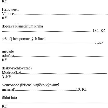
Kč
Halloween,
Vánoce................................................................................................
Kč
doprava Planetárium Praha
..............................................................................................185,-Kč
sešit čj bez pomocných linek
................................................................................................7,-Kč
medaile
odměna................................................................................................
Kč
desky-rychlovazač (
Modroočko).........................................................................................
3,-Kč
Velikonoce (řeřicha, vajíčko,výtvarný
materiál)...............................................................10,-Kč
třídní foto
............................................................................................................
Kč