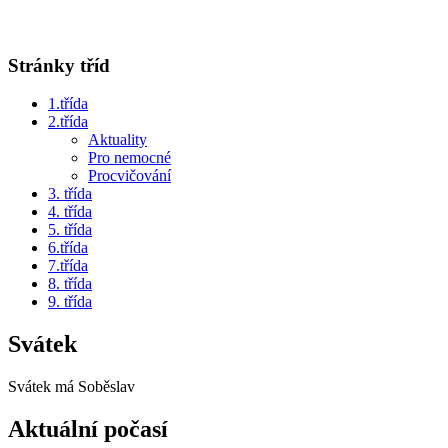
Stránky tříd
1.třída
2.třída
Aktuality
Pro nemocné
Procvičování
3. třída
4. třída
5. třída
6.třída
7.třída
8. třída
9. třída
Svátek
Svátek má
Soběslav
Aktuální počasí