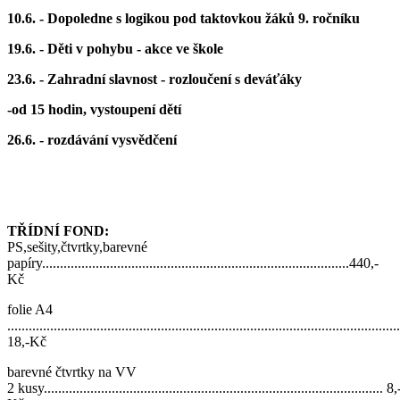
10.6. - Dopoledne s logikou pod taktovkou žáků 9. ročníku
19.6. - Děti v pohybu - akce ve škole
23.6. - Zahradní slavnost - rozloučení s deváťáky
-od 15 hodin, vystoupení dětí
26.6. - rozdávání vysvědčení
TŘÍDNÍ FOND:
PS,sešity,čtvrtky,barevné
papíry......................................................................................440,-
Kč
folie A4
..............................................................................................................
18,-Kč
barevné čtvrtky na VV
2 kusy............................................................................................... 8,