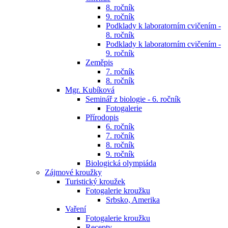
8. ročník
9. ročník
Podklady k laboratorním cvičením -
8. ročník
Podklady k laboratorním cvičením -
9. ročník
Zeměpis
7. ročník
8. ročník
Mgr. Kubíková
Seminář z biologie - 6. ročník
Fotogalerie
Přírodopis
6. ročník
7. ročník
8. ročník
9. ročník
Biologická olympiáda
Zájmové kroužky
Turistický kroužek
Fotogalerie kroužku
Srbsko, Amerika
Vaření
Fotogalerie kroužku
Recepty