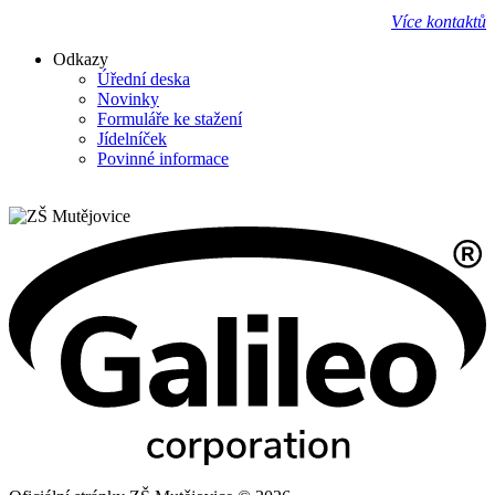
Více kontaktů
Odkazy
Úřední deska
Novinky
Formuláře ke stažení
Jídelníček
Povinné informace