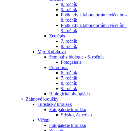
8. ročník
9. ročník
Podklady k laboratorním cvičením -
8. ročník
Podklady k laboratorním cvičením -
9. ročník
Zeměpis
7. ročník
8. ročník
Mgr. Kubíková
Seminář z biologie - 6. ročník
Fotogalerie
Přírodopis
6. ročník
7. ročník
8. ročník
9. ročník
Biologická olympiáda
Zájmové kroužky
Turistický kroužek
Fotogalerie kroužku
Srbsko, Amerika
Vaření
Fotogalerie kroužku
Recepty