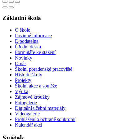
Základní škola
O škole
Povinné informace
E-podatelna
Úřední deska
Formuláře ke stažení
Novinky
O nás
Školní poradenské pracoviště
Historie školy
Projekty
Školní akce a soutěže
Výuka
Zájmové kroužky
Fotogalerie
Digitální učební materiály
Videogalerie
Prohlášení o ochraně soukromí
Kalendář akcí
Svátek