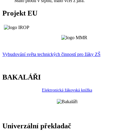
Málo plodů v srpnu, málo včel z jara.
Projekt EU
Vybudování světa technických činností p
r
o žáky ZŠ
BAKALÁŘI
Elektronická žákovská knížka
Univerzální překladač