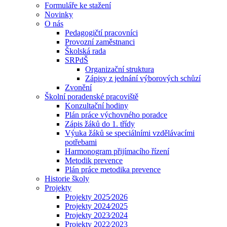
Formuláře ke stažení
Novinky
O nás
Pedagogičtí pracovníci
Provozní zaměstnanci
Školská rada
SRPdŠ
Organizační struktura
Zápisy z jednání výborových schůzí
Zvonění
Školní poradenské pracoviště
Konzultační hodiny
Plán práce výchovného poradce
Zápis žáků do 1. třídy
Výuka žáků se speciálními vzdělávacími
potřebami
Harmonogram přijímacího řízení
Metodik prevence
Plán práce metodika prevence
Historie školy
Projekty
Projekty 2025⁄2026
Projekty 2024⁄2025
Projekty 2023⁄2024
Projekty 2022⁄2023