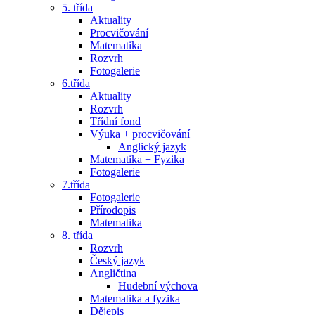
5. třída
Aktuality
Procvičování
Matematika
Rozvrh
Fotogalerie
6.třída
Aktuality
Rozvrh
Třídní fond
Výuka + procvičování
Anglický jazyk
Matematika + Fyzika
Fotogalerie
7.třída
Fotogalerie
Přírodopis
Matematika
8. třída
Rozvrh
Český jazyk
Angličtina
Hudební výchova
Matematika a fyzika
Dějepis