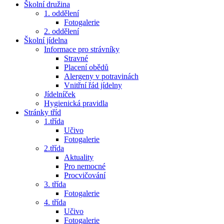
Školní družina
1. oddělení
Fotogalerie
2. oddělení
Školní jídelna
Informace pro strávníky
Stravné
Placení obědů
Alergeny v potravinách
Vnitřní řád jídelny
Jídelníček
Hygienická pravidla
Stránky tříd
1.třída
Učivo
Fotogalerie
2.třída
Aktuality
Pro nemocné
Procvičování
3. třída
Fotogalerie
4. třída
Učivo
Fotogalerie