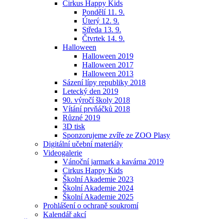
Cirkus Happy Kids
Pondělí 11. 9.
Úterý 12. 9.
Středa 13. 9.
Čtvrtek 14. 9.
Halloween
Halloween 2019
Halloween 2017
Halloween 2013
Sázení lípy republiky 2018
Letecký den 2019
90. výročí školy 2018
Vítání prvňáčků 2018
Různé 2019
3D tisk
Sponzorujeme zvíře ze ZOO Plasy
Digitální učební materiály
Videogalerie
Vánoční jarmark a kavárna 2019
Cirkus Happy Kids
Školní Akademie 2023
Školní Akademie 2024
Školní Akademie 2025
Prohlášení o ochraně soukromí
Kalendář akcí