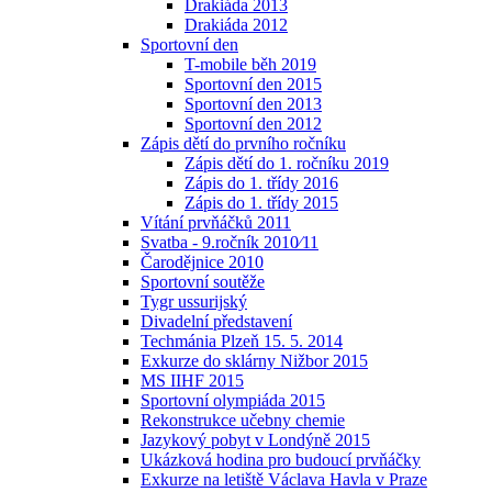
Drakiáda 2013
Drakiáda 2012
Sportovní den
T-mobile běh 2019
Sportovní den 2015
Sportovní den 2013
Sportovní den 2012
Zápis dětí do prvního ročníku
Zápis dětí do 1. ročníku 2019
Zápis do 1. třídy 2016
Zápis do 1. třídy 2015
Vítání prvňáčků 2011
Svatba - 9.ročník 2010⁄11
Čarodějnice 2010
Sportovní soutěže
Tygr ussurijský
Divadelní představení
Techmánia Plzeň 15. 5. 2014
Exkurze do sklárny Nižbor 2015
MS IIHF 2015
Sportovní olympiáda 2015
Rekonstrukce učebny chemie
Jazykový pobyt v Londýně 2015
Ukázková hodina pro budoucí prvňáčky
Exkurze na letiště Václava Havla v Praze