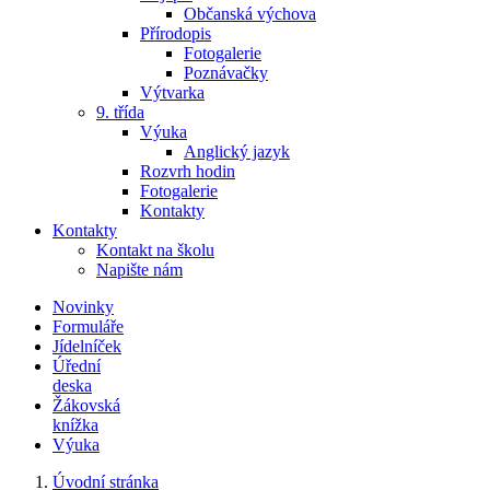
Občanská výchova
Přírodopis
Fotogalerie
Poznávačky
Výtvarka
9. třída
Výuka
Anglický jazyk
Rozvrh hodin
Fotogalerie
Kontakty
Kontakty
Kontakt na školu
Napište nám
Novinky
Formuláře
Jídelníček
Úřední
deska
Žákovská
knížka
Výuka
Úvodní stránka